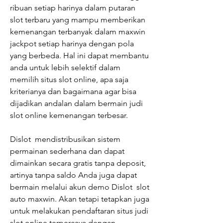
ribuan setiap harinya dalam putaran 
slot terbaru yang mampu memberikan 
kemenangan terbanyak dalam maxwin 
jackpot setiap harinya dengan pola 
yang berbeda. Hal ini dapat membantu 
anda untuk lebih selektif dalam 
memilih situs slot online, apa saja 
kriterianya dan bagaimana agar bisa 
dijadikan andalan dalam bermain judi 
slot online kemenangan terbesar.
Dislot  mendistribusikan sistem 
permainan sederhana dan dapat 
dimainkan secara gratis tanpa deposit, 
artinya tanpa saldo Anda juga dapat 
bermain melalui akun demo Dislot  slot 
auto maxwin. Akan tetapi tetapkan juga 
untuk melakukan pendaftaran situs judi 
slot online terpercaya dengan 