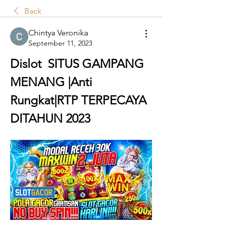
Back
Chintya Veronika
September 11, 2023
Dislot  SITUS GAMPANG 
MENANG |Anti 
Rungkat|RTP TERPECAYA 
DITAHUN 2023 