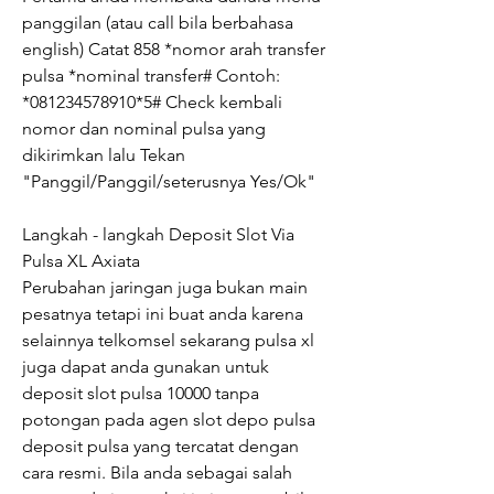
panggilan (atau call bila berbahasa 
english) Catat 858 *nomor arah transfer 
pulsa *nominal transfer# Contoh: 
*081234578910*5# Check kembali 
nomor dan nominal pulsa yang 
dikirimkan lalu Tekan 
"Panggil/Panggil/seterusnya Yes/Ok"
Langkah - langkah Deposit Slot Via 
Pulsa XL Axiata
Perubahan jaringan juga bukan main 
pesatnya tetapi ini buat anda karena 
selainnya telkomsel sekarang pulsa xl 
juga dapat anda gunakan untuk 
deposit slot pulsa 10000 tanpa 
potongan pada agen slot depo pulsa 
deposit pulsa yang tercatat dengan 
cara resmi. Bila anda sebagai salah 