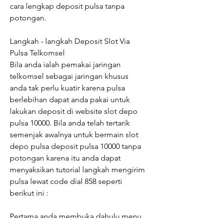
cara lengkap deposit pulsa tanpa 
potongan.
Langkah - langkah Deposit Slot Via 
Pulsa Telkomsel
Bila anda ialah pemakai jaringan 
telkomsel sebagai jaringan khusus 
anda tak perlu kuatir karena pulsa 
berlebihan dapat anda pakai untuk 
lakukan deposit di website slot depo 
pulsa 10000. Bila anda telah tertarik 
semenjak awalnya untuk bermain slot 
depo pulsa deposit pulsa 10000 tanpa 
potongan karena itu anda dapat 
menyaksikan tutorial langkah mengirim 
pulsa lewat code dial 858 seperti 
berikut ini :
Pertama anda membuka dahulu menu 