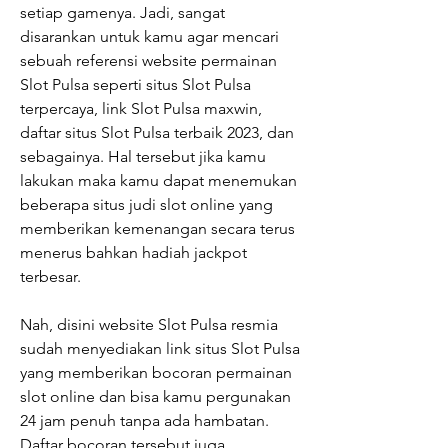
setiap gamenya. Jadi, sangat 
disarankan untuk kamu agar mencari 
sebuah referensi website permainan 
Slot Pulsa seperti situs Slot Pulsa 
terpercaya, link Slot Pulsa maxwin, 
daftar situs Slot Pulsa terbaik 2023, dan 
sebagainya. Hal tersebut jika kamu 
lakukan maka kamu dapat menemukan 
beberapa situs judi slot online yang 
memberikan kemenangan secara terus 
menerus bahkan hadiah jackpot 
terbesar.
Nah, disini website Slot Pulsa resmia 
sudah menyediakan link situs Slot Pulsa 
yang memberikan bocoran permainan 
slot online dan bisa kamu pergunakan 
24 jam penuh tanpa ada hambatan. 
Daftar bocoran tersebut juga 