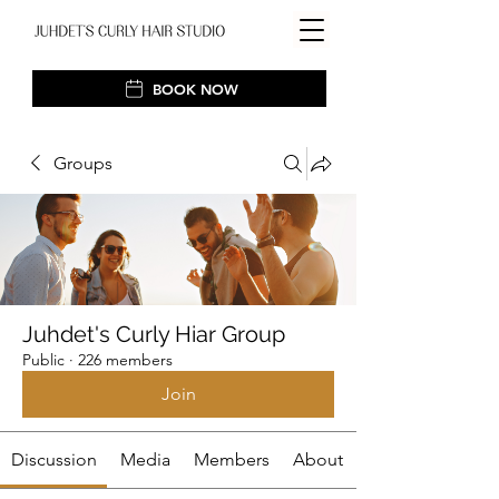
BOOK NOW
Groups
Juhdet's Curly Hiar Group
Public
·
226 members
Join
Discussion
Media
Members
About