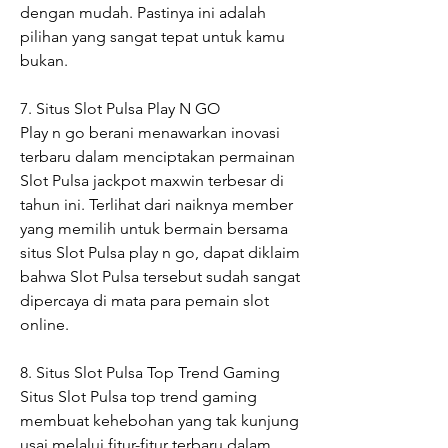
dengan mudah. Pastinya ini adalah 
pilihan yang sangat tepat untuk kamu 
bukan.
7. Situs Slot Pulsa Play N GO
Play n go berani menawarkan inovasi 
terbaru dalam menciptakan permainan 
Slot Pulsa jackpot maxwin terbesar di 
tahun ini. Terlihat dari naiknya member 
yang memilih untuk bermain bersama 
situs Slot Pulsa play n go, dapat diklaim 
bahwa Slot Pulsa tersebut sudah sangat 
dipercaya di mata para pemain slot 
online.
8. Situs Slot Pulsa Top Trend Gaming
Situs Slot Pulsa top trend gaming 
membuat kehebohan yang tak kunjung 
usai melalui fitur-fitur terbaru dalam 