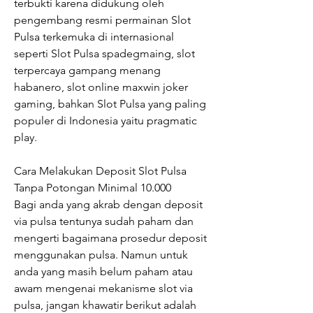
terbukti karena didukung oleh 
pengembang resmi permainan Slot 
Pulsa terkemuka di internasional 
seperti Slot Pulsa spadegmaing, slot 
terpercaya gampang menang 
habanero, slot online maxwin joker 
gaming, bahkan Slot Pulsa yang paling 
populer di Indonesia yaitu pragmatic 
play.
Cara Melakukan Deposit Slot Pulsa 
Tanpa Potongan Minimal 10.000
Bagi anda yang akrab dengan deposit 
via pulsa tentunya sudah paham dan 
mengerti bagaimana prosedur deposit 
menggunakan pulsa. Namun untuk 
anda yang masih belum paham atau 
awam mengenai mekanisme slot via 
pulsa, jangan khawatir berikut adalah 