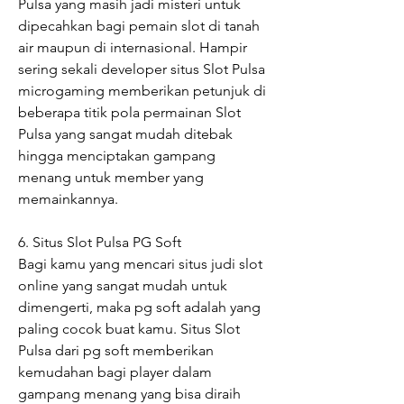
Pulsa yang masih jadi misteri untuk 
dipecahkan bagi pemain slot di tanah 
air maupun di internasional. Hampir 
sering sekali developer situs Slot Pulsa 
microgaming memberikan petunjuk di 
beberapa titik pola permainan Slot 
Pulsa yang sangat mudah ditebak 
hingga menciptakan gampang 
menang untuk member yang 
memainkannya.
6. Situs Slot Pulsa PG Soft
Bagi kamu yang mencari situs judi slot 
online yang sangat mudah untuk 
dimengerti, maka pg soft adalah yang 
paling cocok buat kamu. Situs Slot 
Pulsa dari pg soft memberikan 
kemudahan bagi player dalam 
gampang menang yang bisa diraih 