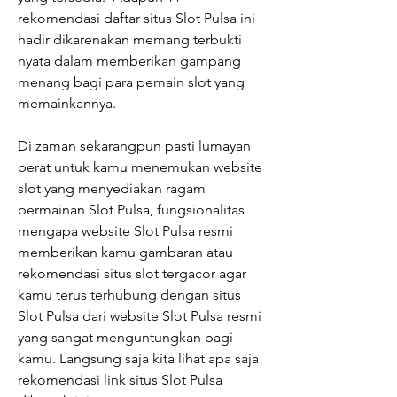
rekomendasi daftar situs Slot Pulsa ini 
hadir dikarenakan memang terbukti 
nyata dalam memberikan gampang 
menang bagi para pemain slot yang 
memainkannya.
Di zaman sekarangpun pasti lumayan 
berat untuk kamu menemukan website 
slot yang menyediakan ragam 
permainan Slot Pulsa, fungsionalitas 
mengapa website Slot Pulsa resmi 
memberikan kamu gambaran atau 
rekomendasi situs slot tergacor agar 
kamu terus terhubung dengan situs 
Slot Pulsa dari website Slot Pulsa resmi 
yang sangat menguntungkan bagi 
kamu. Langsung saja kita lihat apa saja 
rekomendasi link situs Slot Pulsa 