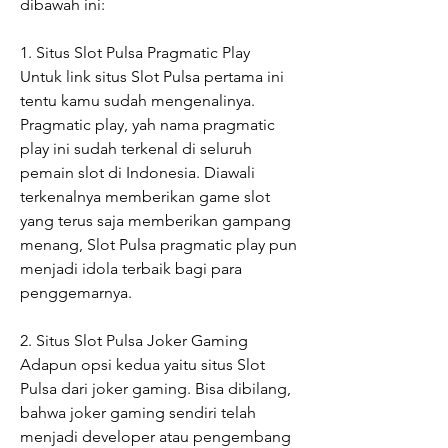
dibawah ini:
1. Situs Slot Pulsa Pragmatic Play
Untuk link situs Slot Pulsa pertama ini 
tentu kamu sudah mengenalinya. 
Pragmatic play, yah nama pragmatic 
play ini sudah terkenal di seluruh 
pemain slot di Indonesia. Diawali 
terkenalnya memberikan game slot 
yang terus saja memberikan gampang 
menang, Slot Pulsa pragmatic play pun 
menjadi idola terbaik bagi para 
penggemarnya.
2. Situs Slot Pulsa Joker Gaming
Adapun opsi kedua yaitu situs Slot 
Pulsa dari joker gaming. Bisa dibilang, 
bahwa joker gaming sendiri telah 
menjadi developer atau pengembang 