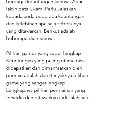
berbagai keuntungan lainnya. Agar 
lebih detail, kami Perlu Jelaskan 
kepada anda beberapa keuntungan 
dan kelebihan apa saja sebetulnya 
yang ditawarkan. Berikut adalah 
beberapa diantaranya:
Pilihan games yang super lengkap
Keuntungan yang paling utama bisa 
didapatkan dan dimanfaatkan oleh 
pemain adalah dari Banyaknya pilihan 
game yang sangat lengkap. 
Lengkapnya pilihan permainan yang 
tersedia dan ditawarkan jadi salah satu 
hal yang menguntungkan. Artinya anda 
akan sangat beruntung bisa bermain 
permainan taruhan online apa saja 
sesuai dengan apa yang kami sajikan.