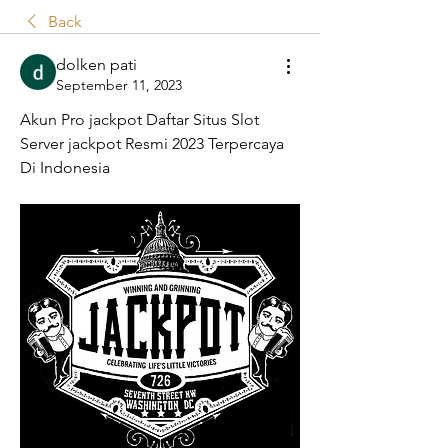
Back
dolken pati
September 11, 2023
Akun Pro jackpot Daftar Situs Slot 
Server jackpot Resmi 2023 Terpercaya 
Di Indonesia