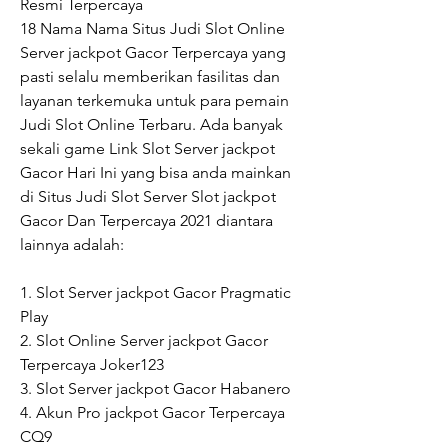
Resmi Terpercaya
18 Nama Nama Situs Judi Slot Online 
Server jackpot Gacor Terpercaya yang 
pasti selalu memberikan fasilitas dan 
layanan terkemuka untuk para pemain 
Judi Slot Online Terbaru. Ada banyak 
sekali game Link Slot Server jackpot 
Gacor Hari Ini yang bisa anda mainkan 
di Situs Judi Slot Server Slot jackpot 
Gacor Dan Terpercaya 2021 diantara 
lainnya adalah:
1. Slot Server jackpot Gacor Pragmatic 
Play
2. Slot Online Server jackpot Gacor 
Terpercaya Joker123
3. Slot Server jackpot Gacor Habanero
4. Akun Pro jackpot Gacor Terpercaya 
CQ9