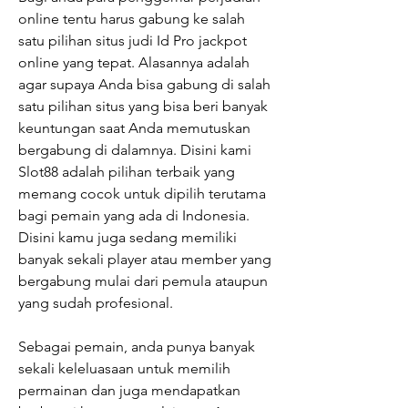
online tentu harus gabung ke salah 
satu pilihan situs judi Id Pro jackpot 
online yang tepat. Alasannya adalah 
agar supaya Anda bisa gabung di salah 
satu pilihan situs yang bisa beri banyak 
keuntungan saat Anda memutuskan 
bergabung di dalamnya. Disini kami 
Slot88 adalah pilihan terbaik yang 
memang cocok untuk dipilih terutama 
bagi pemain yang ada di Indonesia. 
Disini kamu juga sedang memiliki 
banyak sekali player atau member yang 
bergabung mulai dari pemula ataupun 
yang sudah profesional.
Sebagai pemain, anda punya banyak 
sekali keleluasaan untuk memilih 
permainan dan juga mendapatkan 