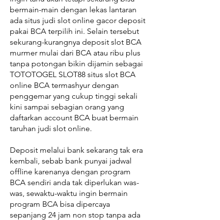
bermain-main dengan lekas lantaran 
ada situs judi slot online gacor deposit 
pakai BCA terpilih ini. Selain tersebut 
sekurang-kurangnya deposit slot BCA 
murmer mulai dari BCA atau ribu plus 
tanpa potongan bikin dijamin sebagai 
TOTOTOGEL SLOT88 situs slot BCA 
online BCA termashyur dengan 
penggemar yang cukup tinggi sekali 
kini sampai sebagian orang yang 
daftarkan account BCA buat bermain 
taruhan judi slot online.
Deposit melalui bank sekarang tak era 
kembali, sebab bank punyai jadwal 
offline karenanya dengan program 
BCA sendiri anda tak diperlukan was-
was, sewaktu-waktu ingin bermain 
program BCA bisa dipercaya 
sepanjang 24 jam non stop tanpa ada 