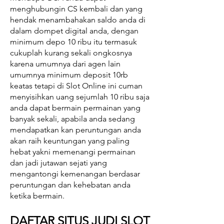
menghubungin CS kembali dan yang 
hendak menambahakan saldo anda di 
dalam dompet digital anda, dengan 
minimum depo 10 ribu itu termasuk 
cukuplah kurang sekali ongkosnya 
karena umumnya dari agen lain 
umumnya minimum deposit 10rb 
keatas tetapi di Slot Online ini cuman 
menyisihkan uang sejumlah 10 ribu saja 
anda dapat bermain permainan yang 
banyak sekali, apabila anda sedang 
mendapatkan kan peruntungan anda 
akan raih keuntungan yang paling 
hebat yakni memenangi permainan 
dan jadi jutawan sejati yang 
mengantongi kemenangan berdasar 
peruntungan dan kehebatan anda 
ketika bermain.
DAFTAR SITUS JUDI SLOT 