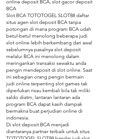
online deposit BCA, slot gacor deposit 
BCA
Slot BCA TOTOTOGEL SLOT88 daftar 
situs agen slot deposit BCA tanpa 
potongan di mana program BCA udah 
betul-betul menolong beberapa judi 
slot online lebih berkembang dari awal 
sebelumnya pasalnya slot deposit 
melalui BCA ini menolong dalam 
meringankan transaksi sewaktu anda 
pengin mendeposit di slot online. Saat 
ini sebagian orang pengin bermain 
judi online terpenting slot games tak 
diperlukan risau kembali bila tak miliki 
saldo diatm, lantaran lantaran ada 
program BCA dapat kasih dampak 
bermakna buat perjudian online di 
indonesia.
Di slot deposit BCA menjadi 
diantaranya partner terbaik untuk situs 
TOTOTOGEL SLOT88 bandar judi slot 