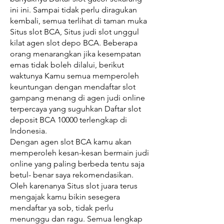
ini ini. Sampai tidak perlu diragukan 
kembali, semua terlihat di taman muka 
Situs slot BCA, Situs judi slot unggul 
kilat agen slot depo BCA. Beberapa 
orang menarangkan jika kesempatan 
emas tidak boleh dilalui, berikut 
waktunya Kamu semua memperoleh 
keuntungan dengan mendaftar slot 
gampang menang di agen judi online 
terpercaya yang suguhkan Daftar slot 
deposit BCA 10000 terlengkap di 
Indonesia.
Dengan agen slot BCA kamu akan 
memperoleh kesan-kesan bermain judi 
online yang paling berbeda tentu saja 
betul- benar saya rekomendasikan. 
Oleh karenanya Situs slot juara terus 
mengajak kamu bikin sesegera 
mendaftar ya sob, tidak perlu 
menunggu dan ragu. Semua lengkap 