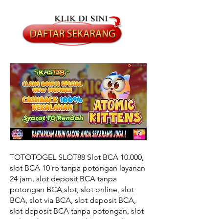
TOTOTOGEL SLOT88 Slot BCA 10.000, 
slot BCA 10 rb tanpa potongan layanan 
24 jam, slot deposit BCA tanpa 
potongan BCA,slot, slot online, slot 
BCA, slot via BCA, slot deposit BCA, 
slot deposit BCA tanpa potongan, slot 