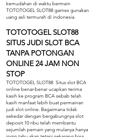
kemudahan di waktu bermain 
TOTOTOGEL SLOT88 games gunakan 
uang asli termurah di indonesia.
TOTOTOGEL SLOT88 
SITUS JUDI SLOT BCA 
TANPA POTONGAN 
ONLINE 24 JAM NON 
STOP
TOTOTOGEL SLOT88  Situs slot BCA 
online benar-benar ucapkan terima 
kasih ke program BCA sebab telah 
kasih manfaat lebih buat permainan 
judi slot online. Bagaimana tidak 
sekedar dengan bergabungnya slot 
deposit 10 ribu telah membantu 
sejumlah pemain yang mulanya hanya 
ingin tahu akan tetapi sekarang bisa 