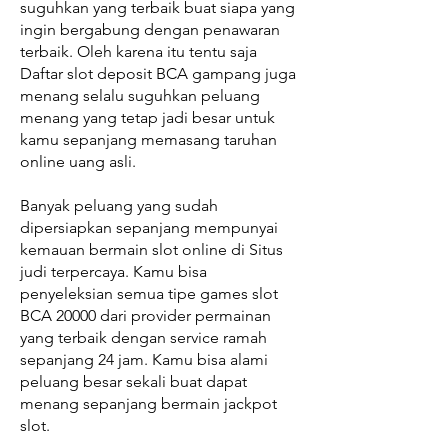
suguhkan yang terbaik buat siapa yang 
ingin bergabung dengan penawaran 
terbaik. Oleh karena itu tentu saja 
Daftar slot deposit BCA gampang juga 
menang selalu suguhkan peluang 
menang yang tetap jadi besar untuk 
kamu sepanjang memasang taruhan 
online uang asli.
Banyak peluang yang sudah 
dipersiapkan sepanjang mempunyai 
kemauan bermain slot online di Situs 
judi terpercaya. Kamu bisa 
penyeleksian semua tipe games slot 
BCA 20000 dari provider permainan 
yang terbaik dengan service ramah 
sepanjang 24 jam. Kamu bisa alami 
peluang besar sekali buat dapat 
menang sepanjang bermain jackpot 
slot.