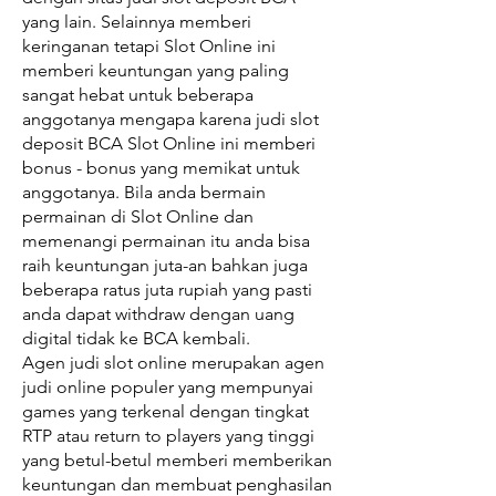
yang lain. Selainnya memberi 
keringanan tetapi Slot Online ini 
memberi keuntungan yang paling 
sangat hebat untuk beberapa 
anggotanya mengapa karena judi slot 
deposit BCA Slot Online ini memberi 
bonus - bonus yang memikat untuk 
anggotanya. Bila anda bermain 
permainan di Slot Online dan 
memenangi permainan itu anda bisa 
raih keuntungan juta-an bahkan juga 
beberapa ratus juta rupiah yang pasti 
anda dapat withdraw dengan uang 
digital tidak ke BCA kembali.
Agen judi slot online merupakan agen 
judi online populer yang mempunyai 
games yang terkenal dengan tingkat 
RTP atau return to players yang tinggi 
yang betul-betul memberi memberikan 
keuntungan dan membuat penghasilan 