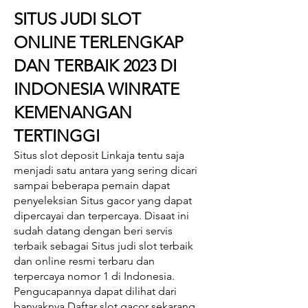
SITUS JUDI SLOT 
ONLINE TERLENGKAP 
DAN TERBAIK 2023 DI 
INDONESIA WINRATE 
KEMENANGAN 
TERTINGGI
Situs slot deposit Linkaja tentu saja 
menjadi satu antara yang sering dicari 
sampai beberapa pemain dapat 
penyeleksian Situs gacor yang dapat 
dipercayai dan terpercaya. Disaat ini 
sudah datang dengan beri servis 
terbaik sebagai Situs judi slot terbaik 
dan online resmi terbaru dan 
terpercaya nomor 1 di Indonesia.
Pengucapannya dapat dilihat dari 
banyaknya Daftar slot gacor sekarang 