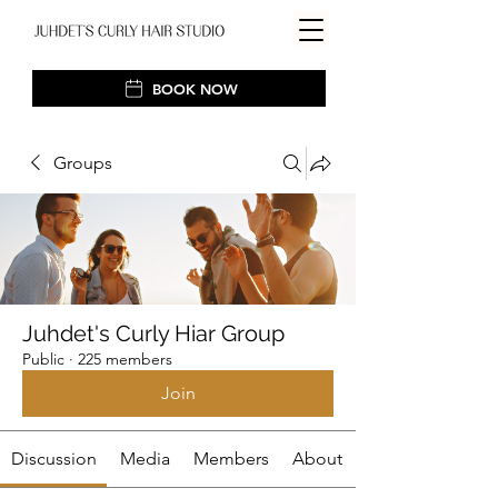
BOOK NOW
Groups
Juhdet's Curly Hiar Group
Public
·
225 members
Join
Discussion
Media
Members
About