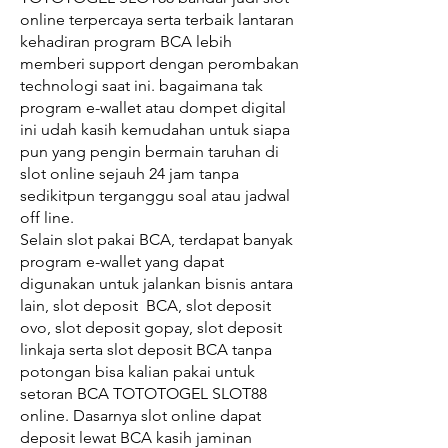
online terpercaya serta terbaik lantaran 
kehadiran program BCA lebih 
memberi support dengan perombakan 
technologi saat ini. bagaimana tak 
program e-wallet atau dompet digital 
ini udah kasih kemudahan untuk siapa 
pun yang pengin bermain taruhan di 
slot online sejauh 24 jam tanpa 
sedikitpun terganggu soal atau jadwal 
off line.
Selain slot pakai BCA, terdapat banyak 
program e-wallet yang dapat 
digunakan untuk jalankan bisnis antara 
lain, slot deposit  BCA, slot deposit 
ovo, slot deposit gopay, slot deposit 
linkaja serta slot deposit BCA tanpa 
potongan bisa kalian pakai untuk 
setoran BCA TOTOTOGEL SLOT88 
online. Dasarnya slot online dapat 
deposit lewat BCA kasih jaminan 