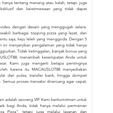
 hanya tentang menang atau kalah, tetapi juga 
ksklusif dan keistimewaan yang tidak dapat 
ot video dengan desain yang menggugah selera. 
akili berbagai topping pizza yang lezat, dari 
entu saja, keju leleh yang menggoda. Dengan 5 
n ini menjanjikan pengalaman yang tidak hanya 
giurkan. Tidak ketinggalan, banyak bonus yang 
CAUSLOT88, menambah kesempatan Anda untuk 
sar. Kami juga mengerti betapa pentingnya 
 oleh karena itu MACAUSLOT88 menyediakan 
ai dari pulsa, transfer bank, hingga dompet 
 Semua proses transaksi dirancang agar cepat, 
n adalah seorang VIP. Kami berkomitmen untuk 
k bagi Anda, tidak hanya melalui permainan 
za Pizza", tetapi juga melalui layanan dan 