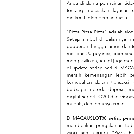
Anda di dunia permainan tidak
tentang merasakan layanan e
dinikmati oleh pemain biasa.
"Pizza Pizza Pizza" adalah sl
Setiap simbol di dalamnya mew
pepperoni hingga jamur, dan t
reel dan 20 paylines, permaina
mengasyikkan, tetapi juga meng
di-update setiap hari di MA
meraih kemenangan lebih be
kemudahan dalam transaksi,
berbagai metode deposit, mul
digital seperti OVO dan Gopay.
mudah, dan tentunya aman.
Di MACAUSLOT88, setiap pemai
memberikan pengalaman terbai
yang seru seperti "Pizza Piz