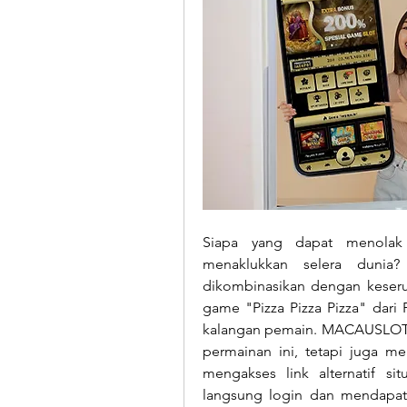
Siapa yang dapat menolak p
menaklukkan selera dunia? 
dikombinasikan dengan keserua
game "Pizza Pizza Pizza" dari 
kalangan pemain. MACAUSLOT88
permainan ini, tetapi juga m
mengakses link alternatif s
langsung login dan mendapatk