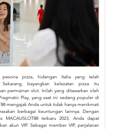
esona pizza, hidangan Italia yang telah 
Sekarang, bayangkan kelezatan pizza itu 
n permainan slot. Inilah yang ditawarkan oleh 
Pragmatic Play, yang saat ini sedang populer di 
 mengajak Anda untuk tidak hanya menikmati 
erasakan berbagai keuntungan lainnya. Dengan 
itus MACAUSLOT88 terbaru 2023, Anda dapat 
an akun VIP. Sebagai member VIP, perjalanan 