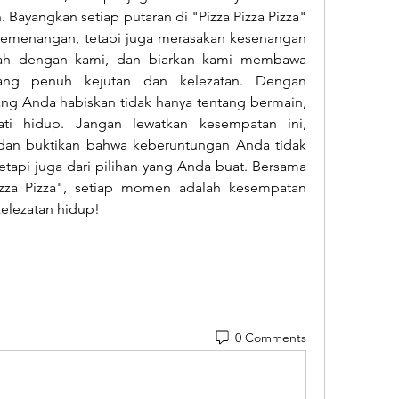
Bayangkan setiap putaran di "Pizza Pizza Pizza" 
kemenangan, tetapi juga merasakan kesenangan 
lah dengan kami, dan biarkan kami membawa 
ng penuh kejutan dan kelezatan. Dengan 
g Anda habiskan tidak hanya tentang bermain, 
ti hidup. Jangan lewatkan kesempatan ini, 
 dan buktikan bahwa keberuntungan Anda tidak 
etapi juga dari pilihan yang Anda buat. Bersama 
za Pizza", setiap momen adalah kesempatan 
elezatan hidup!
0 Comments