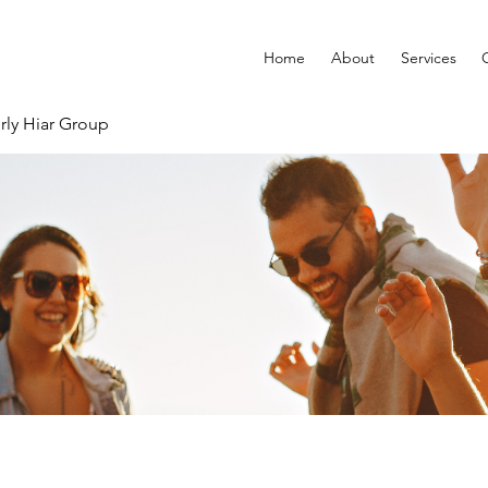
Home
About
Services
rly Hiar Group