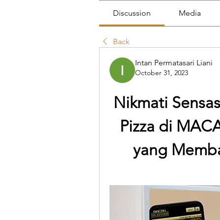
Discussion
Media
Back
Intan Permatasari Liani
October 31, 2023
Nikmati Sensasi
Pizza di MAC
yang Memba