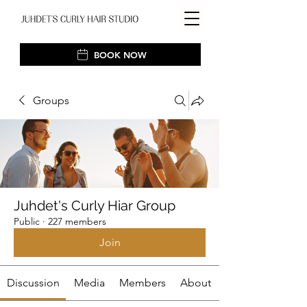
BOOK NOW
Groups
Juhdet's Curly Hiar Group
Public
·
227 members
Join
Discussion
Media
Members
About