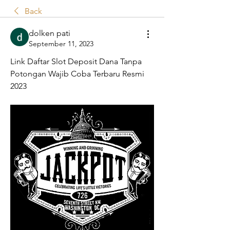
Back
dolken pati
September 11, 2023
Link Daftar Slot Deposit Dana Tanpa 
Potongan Wajib Coba Terbaru Resmi 
2023