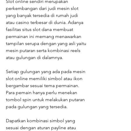
Slot online sendiri merupakan 
perkembangan dari judi mesin slot 
yang banyak tersedia di rumah judi 
atau casino terbesar di dunia. Adanya 
fasilitas situs slot dana membuat 
permainan ini memang menawarkan 
tampilan serupa dengan yang asli yaitu 
mesin putaran serta kombinasi reels 
atau gulungan di dalamnya.
Setiap gulungan yang ada pada mesin 
slot online memiliki simbol atau ikon 
bergambar sesuai tema permainan. 
Para pemain hanya perlu menekan 
tombol spin untuk melakukan putaran 
pada gulungan yang tersedia.
Dapatkan kombinasi simbol yang 
sesuai dengan aturan payline atau 