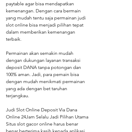
paytable agar bisa mendapatkan 
kemenangan. Dengan cara bermain 
yang mudah tentu saja permainan judi 
slot online bisa menjadi pilihan tepat 
dalam memberikan kemenangan 
terbaik.
Permainan akan semakin mudah 
dengan dukungan layanan transaksi 
deposit DANA tanpa potongan dan 
100% aman. Jadi, para pemain bisa 
dengan mudah menikmati permainan 
yang ada dengan bet taruhan 
terjangkau.
Judi Slot Online Deposit Via Dana 
Online 24Jam Selalu Jadi Pilihan Utama
Situs slot gacor online harus benar 
benar berterima kasih kepada aplikasi 