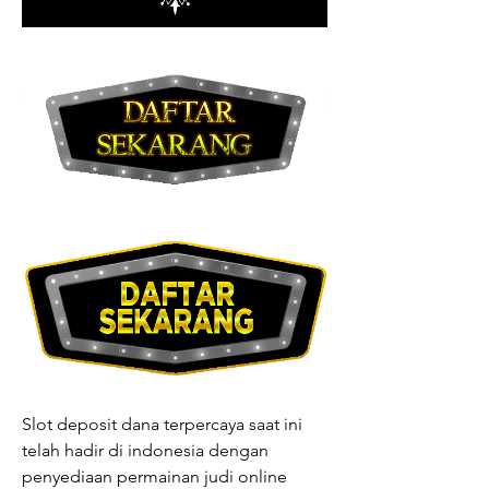
Slot deposit dana terpercaya saat ini 
telah hadir di indonesia dengan 
penyediaan permainan judi online 