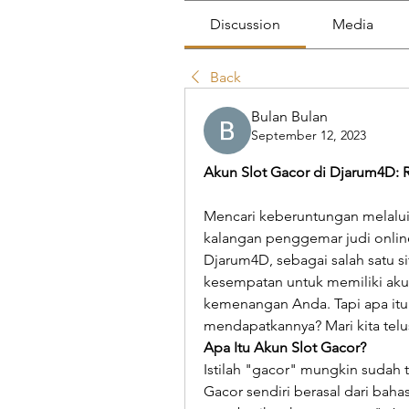
Discussion
Media
Back
Bulan Bulan
September 12, 2023
Akun Slot Gacor di Djarum4D:
Mencari keberuntungan melalui p
kalangan penggemar judi online
Djarum4D, sebagai salah satu si
kesempatan untuk memiliki aku
kemenangan Anda. Tapi apa itu 
mendapatkannya? Mari kita telus
Apa Itu Akun Slot Gacor?
Istilah "gacor" mungkin sudah ti
Gacor sendiri berasal dari bahas