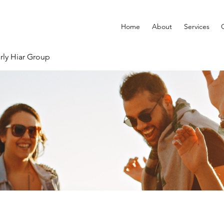
Home
About
Services
rly Hiar Group