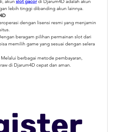
, akun 
slot gacor
 di Djarum4D adalah akun 
an lebih tinggi dibanding akun lainnya.
m4D
roperasi dengan lisensi resmi yang menjamin 
itus.
Dengan beragam pilihan permainan slot dari 
bisa memilih game yang sesuai dengan selera 
 Melalui berbagai metode pembayaran, 
hdraw di Djarum4D cepat dan aman.