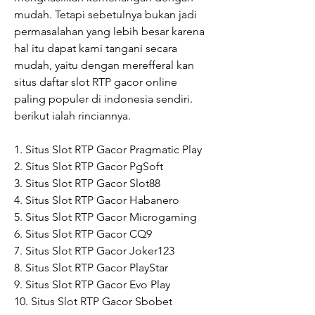
mudah. Tetapi sebetulnya bukan jadi 
permasalahan yang lebih besar karena 
hal itu dapat kami tangani secara 
mudah, yaitu dengan merefferal kan 
situs daftar slot RTP gacor online 
paling populer di indonesia sendiri. 
berikut ialah rinciannya.
1. Situs Slot RTP Gacor Pragmatic Play
2. Situs Slot RTP Gacor PgSoft
3. Situs Slot RTP Gacor Slot88
4. Situs Slot RTP Gacor Habanero
5. Situs Slot RTP Gacor Microgaming
6. Situs Slot RTP Gacor CQ9
7. Situs Slot RTP Gacor Joker123
8. Situs Slot RTP Gacor PlayStar
9. Situs Slot RTP Gacor Evo Play
10. Situs Slot RTP Gacor Sbobet