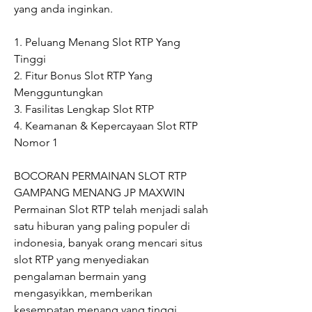
yang anda inginkan.
1. Peluang Menang Slot RTP Yang 
Tinggi
2. Fitur Bonus Slot RTP Yang 
Mengguntungkan
3. Fasilitas Lengkap Slot RTP
4. Keamanan & Kepercayaan Slot RTP 
Nomor 1
BOCORAN PERMAINAN SLOT RTP 
GAMPANG MENANG JP MAXWIN
Permainan Slot RTP telah menjadi salah 
satu hiburan yang paling populer di 
indonesia, banyak orang mencari situs 
slot RTP yang menyediakan 
pengalaman bermain yang 
mengasyikkan, memberikan 
kesempatan menang yang tinggi 