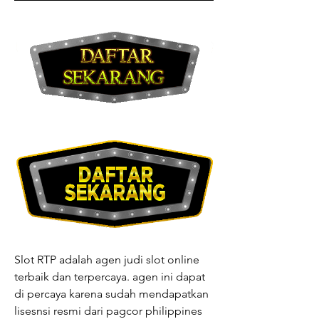
Slot RTP adalah agen judi slot online 
terbaik dan terpercaya. agen ini dapat 
di percaya karena sudah mendapatkan 
lisesnsi resmi dari pagcor philippines 