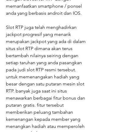
memanfaatkan smartphone / ponsel 
anda yang berbasis androit dan IOS.
Slot RTP juga telah menghadirkan 
jackpot progresif yang menarik 
merupakan jackpot yang ada di dalam 
situs slot RTP dimana akan terus 
bertambah nilainya seiring dengan 
setiap taruhan yang anda pasangkan 
pada judi slot RTP resmi tersebut. 
untuk memenangakan hadiah yang 
besar dengan satu putaran mesin slot 
RTP. banyak juga saat ini situs 
menawarkan berbagai fitur bonus dan 
putaran gratis. fitur tersebut 
memberikan peluang tambahan 
kemenangan kepada member yang 
menangkan hadiah atau memperoleh 