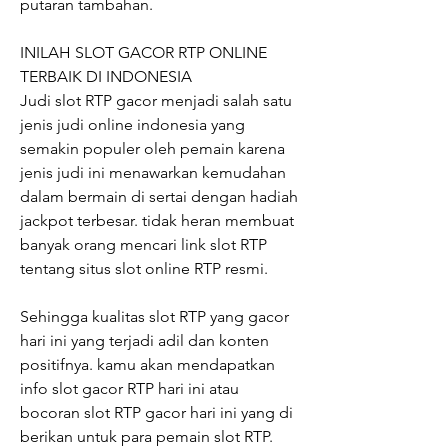
putaran tambahan.
INILAH SLOT GACOR RTP ONLINE 
TERBAIK DI INDONESIA
Judi slot RTP gacor menjadi salah satu 
jenis judi online indonesia yang 
semakin populer oleh pemain karena 
jenis judi ini menawarkan kemudahan 
dalam bermain di sertai dengan hadiah 
jackpot terbesar. tidak heran membuat 
banyak orang mencari link slot RTP 
tentang situs slot online RTP resmi.
Sehingga kualitas slot RTP yang gacor 
hari ini yang terjadi adil dan konten 
positifnya. kamu akan mendapatkan 
info slot gacor RTP hari ini atau 
bocoran slot RTP gacor hari ini yang di 
berikan untuk para pemain slot RTP. 