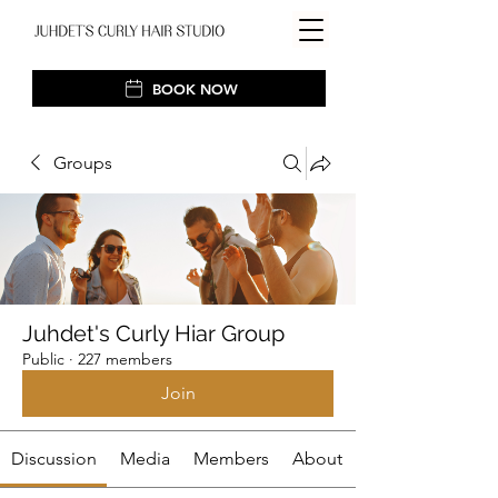
BOOK NOW
Groups
Juhdet's Curly Hiar Group
Public
·
227 members
Join
Discussion
Media
Members
About