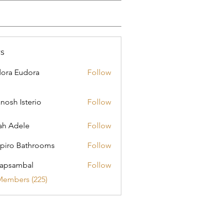
s
ora Eudora
Follow
nosh Isterio
Follow
ah Adele
Follow
piro Bathrooms
Follow
apsambal
Follow
Members (225)