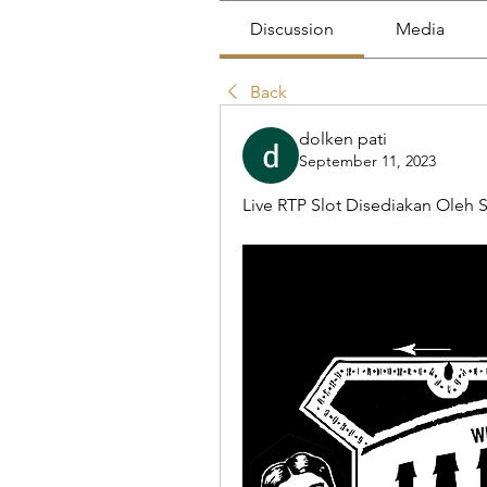
Discussion
Media
Back
dolken pati
September 11, 2023
Live RTP Slot Disediakan Oleh S