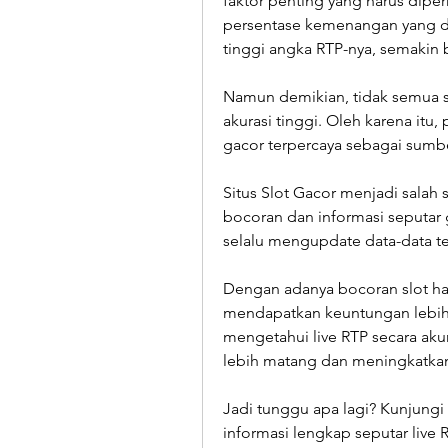
faktor penting yang harus dipe
persentase kemenangan yang da
tinggi angka RTP-nya, semaki
Namun demikian, tidak semua s
akurasi tinggi. Oleh karena itu,
gacor terpercaya sebagai sumber
Situs Slot Gacor menjadi salah 
bocoran dan informasi seputar g
selalu mengupdate data-data te
Dengan adanya bocoran slot hari
mendapatkan keuntungan lebih 
mengetahui live RTP secara aku
lebih matang dan meningkatk
Jadi tunggu apa lagi? Kunjungi
informasi lengkap seputar live R