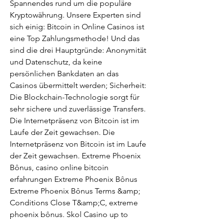
Spannendes rund um die populäre 
Kryptowährung. Unsere Experten sind 
sich einig: Bitcoin in Online Casinos ist 
eine Top Zahlungsmethode! Und das 
sind die drei Hauptgründe: Anonymität 
und Datenschutz, da keine 
persönlichen Bankdaten an das 
Casinos übermittelt werden; Sicherheit: 
Die Blockchain-Technologie sorgt für 
sehr sichere und zuverlässige Transfers. 
Die Internetpräsenz von Bitcoin ist im 
Laufe der Zeit gewachsen. Die 
Internetpräsenz von Bitcoin ist im Laufe 
der Zeit gewachsen. Extreme Phoenix 
Bônus, casino online bitcoin 
erfahrungen Extreme Phoenix Bônus 
Extreme Phoenix Bônus Terms &amp; 
Conditions Close T&amp;C, extreme 
phoenix bônus. Skol Casino up to 