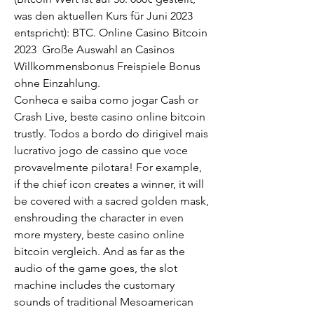
was den aktuellen Kurs für Juni 2023 
entspricht): BTC. Online Casino Bitcoin 
2023  Große Auswahl an Casinos 
Willkommensbonus Freispiele Bonus 
ohne Einzahlung. 
Conheca e saiba como jogar Cash or 
Crash Live, beste casino online bitcoin 
trustly. Todos a bordo do dirigivel mais 
lucrativo jogo de cassino que voce 
provavelmente pilotara! For example, 
if the chief icon creates a winner, it will 
be covered with a sacred golden mask, 
enshrouding the character in even 
more mystery, beste casino online 
bitcoin vergleich. And as far as the 
audio of the game goes, the slot 
machine includes the customary 
sounds of traditional Mesoamerican 