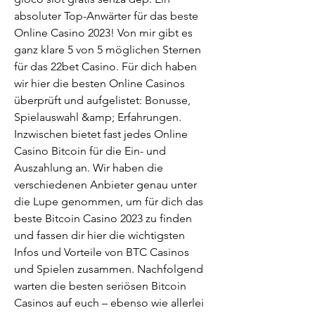
absoluter Top-Anwärter für das beste 
Online Casino 2023! Von mir gibt es 
ganz klare 5 von 5 möglichen Sternen 
für das 22bet Casino. Für dich haben 
wir hier die besten Online Casinos 
überprüft und aufgelistet: Bonusse, 
Spielauswahl &amp; Erfahrungen. 
Inzwischen bietet fast jedes Online 
Casino Bitcoin für die Ein- und 
Auszahlung an. Wir haben die 
verschiedenen Anbieter genau unter 
die Lupe genommen, um für dich das 
beste Bitcoin Casino 2023 zu finden 
und fassen dir hier die wichtigsten 
Infos und Vorteile von BTC Casinos 
und Spielen zusammen. Nachfolgend 
warten die besten seriösen Bitcoin 
Casinos auf euch – ebenso wie allerlei 