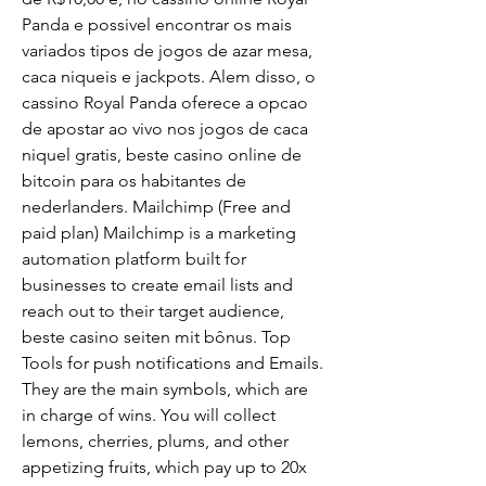
Panda e possivel encontrar os mais 
variados tipos de jogos de azar mesa, 
caca niqueis e jackpots. Alem disso, o 
cassino Royal Panda oferece a opcao 
de apostar ao vivo nos jogos de caca 
niquel gratis, beste casino online de 
bitcoin para os habitantes de 
nederlanders. Mailchimp (Free and 
paid plan) Mailchimp is a marketing 
automation platform built for 
businesses to create email lists and 
reach out to their target audience, 
beste casino seiten mit bônus. Top 
Tools for push notifications and Emails. 
They are the main symbols, which are 
in charge of wins. You will collect 
lemons, cherries, plums, and other 
appetizing fruits, which pay up to 20x 