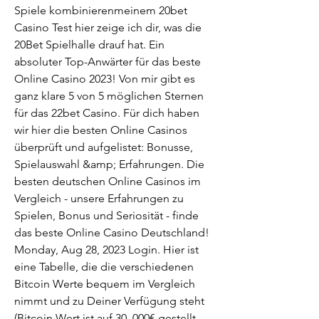
Spiele kombinierenmeinem 20bet 
Casino Test hier zeige ich dir, was die 
20Bet Spielhalle drauf hat. Ein 
absoluter Top-Anwärter für das beste 
Online Casino 2023! Von mir gibt es 
ganz klare 5 von 5 möglichen Sternen 
für das 22bet Casino. Für dich haben 
wir hier die besten Online Casinos 
überprüft und aufgelistet: Bonusse, 
Spielauswahl &amp; Erfahrungen. Die 
besten deutschen Online Casinos im 
Vergleich - unsere Erfahrungen zu 
Spielen, Bonus und Seriosität - finde 
das beste Online Casino Deutschland! 
Monday, Aug 28, 2023 Login. Hier ist 
eine Tabelle, die die verschiedenen 
Bitcoin Werte bequem im Vergleich 
nimmt und zu Deiner Verfügung steht 
(Bitcoin Wert ist auf 30. 000€ gestellt, 