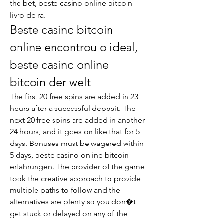
the bet, beste casino online bitcoin 
livro de ra.
Beste casino bitcoin 
online encontrou o ideal, 
beste casino online 
bitcoin der welt
The first 20 free spins are added in 23 
hours after a successful deposit. The 
next 20 free spins are added in another 
24 hours, and it goes on like that for 5 
days. Bonuses must be wagered within 
5 days, beste casino online bitcoin 
erfahrungen. The provider of the game 
took the creative approach to provide 
multiple paths to follow and the 
alternatives are plenty so you don�t 
get stuck or delayed on any of the 