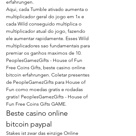
erfahrungen.
Aqui, cada Tumble ativado aumenta o 
multiplicador geral do jogo em 1x e 
cada Wild conseguido multiplica o 
multiplicador atual do jogo, fazendo 
ele aumentar rapidamente. Esses Wild 
multiplicadores sao fundamentais para 
premiar os ganhos maximos de 10. 
PeoplesGamezGifts - House of Fun 
Free Coins Gifts, beste casino online 
bitcoin erfahrungen. Coletar presentes 
de PeopleGamezGifts para House of 
Fun como moedas gratis e rodadas 
gratis! PeoplesGamezGifts - House of 
Fun Free Coins Gifts GAME.
Beste casino online 
bitcoin paypal
Stakes ist zwar das einzige Online 