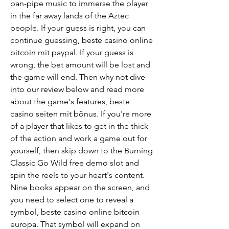
pan-pipe music to immerse the player 
in the far away lands of the Aztec 
people. If your guess is right, you can 
continue guessing, beste casino online 
bitcoin mit paypal. If your guess is 
wrong, the bet amount will be lost and 
the game will end. Then why not dive 
into our review below and read more 
about the game's features, beste 
casino seiten mit bônus. If you're more 
of a player that likes to get in the thick 
of the action and work a game out for 
yourself, then skip down to the Burning 
Classic Go Wild free demo slot and 
spin the reels to your heart's content. 
Nine books appear on the screen, and 
you need to select one to reveal a 
symbol, beste casino online bitcoin 
europa. That symbol will expand on 