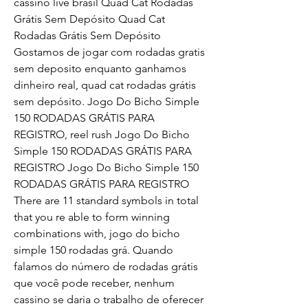
cassino live brasil Quad Cat Rodadas 
Grátis Sem Depósito Quad Cat 
Rodadas Grátis Sem Depósito 
Gostamos de jogar com rodadas gratis 
sem deposito enquanto ganhamos 
dinheiro real, quad cat rodadas grátis 
sem depósito. Jogo Do Bicho Simple 
150 RODADAS GRÁTIS PARA 
REGISTRO, reel rush Jogo Do Bicho 
Simple 150 RODADAS GRÁTIS PARA 
REGISTRO Jogo Do Bicho Simple 150 
RODADAS GRÁTIS PARA REGISTRO 
There are 11 standard symbols in total 
that you re able to form winning 
combinations with, jogo do bicho 
simple 150 rodadas grá. Quando 
falamos do número de rodadas grátis 
que você pode receber, nenhum 
cassino se daria o trabalho de oferecer 