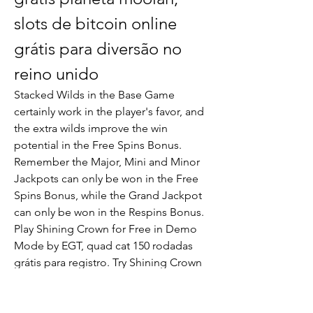
slots de bitcoin online 
grátis para diversão no 
reino unido
Stacked Wilds in the Base Game 
certainly work in the player's favor, and 
the extra wilds improve the win 
potential in the Free Spins Bonus. 
Remember the Major, Mini and Minor 
Jackpots can only be won in the Free 
Spins Bonus, while the Grand Jackpot 
can only be won in the Respins Bonus. 
Play Shining Crown for Free in Demo 
Mode by EGT, quad cat 150 rodadas 
grátis para registro. Try Shining Crown 
slot online for free in demo mode with 
no download and no registration 
required and read the game's review 