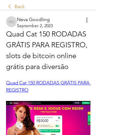
Back
Neva Goodling
Neva Goodling
September 2, 2023
Quad Cat 150 RODADAS 
GRÁTIS PARA REGISTRO, 
slots de bitcoin online 
grátis para diversão
Quad Cat 150 RODADAS GRÁTIS PARA 
REGISTRO