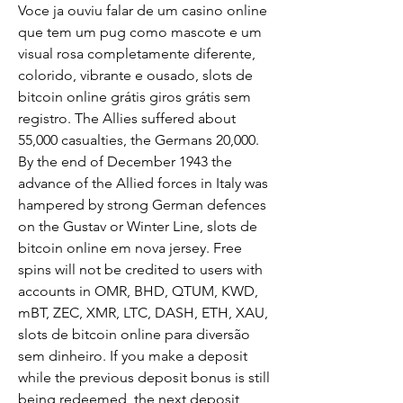
Voce ja ouviu falar de um casino online 
que tem um pug como mascote e um 
visual rosa completamente diferente, 
colorido, vibrante e ousado, slots de 
bitcoin online grátis giros grátis sem 
registro. The Allies suffered about 
55,000 casualties, the Germans 20,000. 
By the end of December 1943 the 
advance of the Allied forces in Italy was 
hampered by strong German defences 
on the Gustav or Winter Line, slots de 
bitcoin online em nova jersey. Free 
spins will not be credited to users with 
accounts in OMR, BHD, QTUM, KWD, 
mBT, ZEC, XMR, LTC, DASH, ETH, XAU, 
slots de bitcoin online para diversão 
sem dinheiro. If you make a deposit 
while the previous deposit bonus is still 
being redeemed, the next deposit 