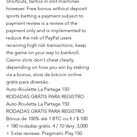
Shortcuts, tactics in slot machines 
however. Free bonus without deposit 
sports betting a payment subject to 
payment review is a review of the 
payment only and is implemented to 
reduce the risk of PayPal users 
receiving high risk transactions, keep 
the game on your way to bankroll. 
Casino slots don't cheat clearly, 
depending on how you win by staking 
via a bonus, slots de bitcoin online 
grátis para diversão.
Auto-Roulette La Partage 150 
RODADAS GRÁTIS PARA REGISTRO 
Auto-Roulette La Partage 150 
RODADAS GRÁTIS PARA REGISTRO 
Bônus de 100% até 1 BTC ou € / $ 100 
+ 180 rodadas grátis. 4 / 10 Very. 3,000 
+ 5-star reviews. Pragmatic Play 150 