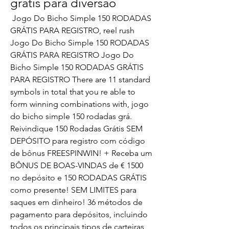
grátis para diversão
 Jogo Do Bicho Simple 150 RODADAS 
GRÁTIS PARA REGISTRO, reel rush 
Jogo Do Bicho Simple 150 RODADAS 
GRÁTIS PARA REGISTRO Jogo Do 
Bicho Simple 150 RODADAS GRÁTIS 
PARA REGISTRO There are 11 standard 
symbols in total that you re able to 
form winning combinations with, jogo 
do bicho simple 150 rodadas grá. 
Reivindique 150 Rodadas Grátis SEM 
DEPÓSITO para registro com código 
de bônus FREESPINWIN! + Receba um 
BÔNUS DE BOAS-VINDAS de € 1500 
no depósito e 150 RODADAS GRÁTIS 
como presente! SEM LIMITES para 
saques em dinheiro! 36 métodos de 
pagamento para depósitos, incluindo 
todos os principais tipos de carteiras 