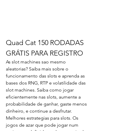
Quad Cat 150 RODADAS 
GRÁTIS PARA REGISTRO
As slot machines sao mesmo 
aleatorias? Saiba mais sobre o 
funcionamento das slots e aprenda as 
bases dos RNG, RTP e volatilidade das 
slot machines. Saiba como jogar 
eficientemente nas slots, aumente a 
probabilidade de ganhar, gaste menos 
dinheiro, e continue a desfrutar. 
Melhores estrategias para slots. Os 
jogos de azar que pode jogar num 