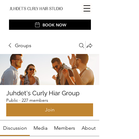
BOOK NOW
Groups
Juhdet's Curly Hiar Group
Public
·
227 members
Join
Discussion
Media
Members
About