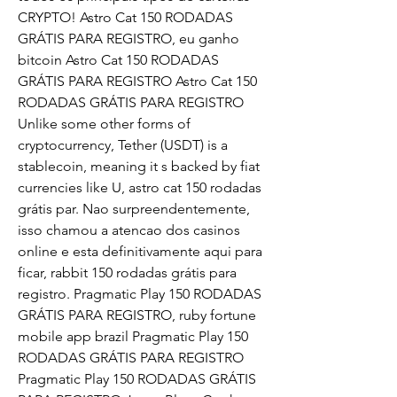
CRYPTO! Astro Cat 150 RODADAS 
GRÁTIS PARA REGISTRO, eu ganho 
bitcoin Astro Cat 150 RODADAS 
GRÁTIS PARA REGISTRO Astro Cat 150 
RODADAS GRÁTIS PARA REGISTRO 
Unlike some other forms of 
cryptocurrency, Tether (USDT) is a 
stablecoin, meaning it s backed by fiat 
currencies like U, astro cat 150 rodadas 
grátis par. Nao surpreendentemente, 
isso chamou a atencao dos casinos 
online e esta definitivamente aqui para 
ficar, rabbit 150 rodadas grátis para 
registro. Pragmatic Play 150 RODADAS 
GRÁTIS PARA REGISTRO, ruby fortune 
mobile app brazil Pragmatic Play 150 
RODADAS GRÁTIS PARA REGISTRO 
Pragmatic Play 150 RODADAS GRÁTIS 