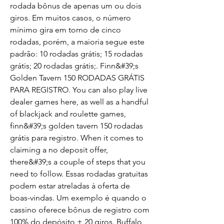
rodada bônus de apenas um ou dois 
giros. Em muitos casos, o número 
mínimo gira em torno de cinco 
rodadas, porém, a maioria segue este 
padrão: 10 rodadas grátis; 15 rodadas 
grátis; 20 rodadas grátis;. Finn&#39;s 
Golden Tavern 150 RODADAS GRÁTIS 
PARA REGISTRO. You can also play live 
dealer games here, as well as a handful 
of blackjack and roulette games, 
finn&#39;s golden tavern 150 rodadas 
grátis para registro. When it comes to 
claiming a no deposit offer, 
there&#39;s a couple of steps that you 
need to follow. Essas rodadas gratuitas 
podem estar atreladas à oferta de 
boas-vindas. Um exemplo é quando o 
cassino oferece bônus de registro com 
100% do depósito + 20 giros. Buffalo 