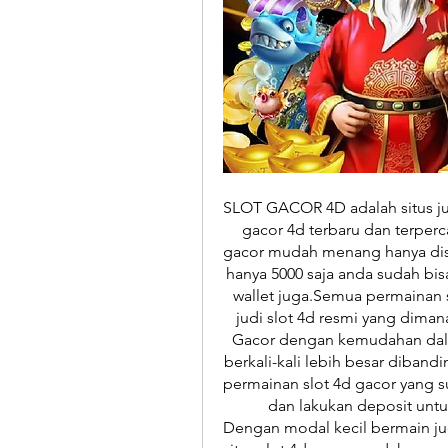
SLOT GACOR 4D adalah situs jud
gacor 4d terbaru dan terperca
gacor mudah menang hanya disi
hanya 5000 saja anda sudah bisa
wallet juga.Semua permainan 
judi slot 4d resmi yang dim
Gacor dengan kemudahan dal
berkali-kali lebih besar diban
permainan slot 4d gacor yang su
dan lakukan deposit untu
Dengan modal kecil bermain jud