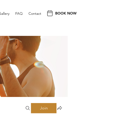
BOOK NOW
Gallery
FAQ
Contact
Join