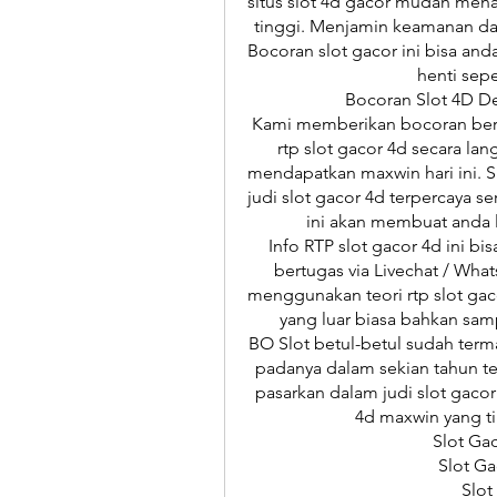
situs slot 4d gacor mudah menan
tinggi. Menjamin keamanan da
Bocoran slot gacor ini bisa and
henti sepe
Bocoran Slot 4D D
Kami memberikan bocoran berk
rtp slot gacor 4d secara la
mendapatkan maxwin hari ini. Si
judi slot gacor 4d terpercaya se
ini akan membuat anda
Info RTP slot gacor 4d ini bi
bertugas via Livechat / Wha
menggunakan teori rtp slot ga
yang luar biasa bahkan sam
BO Slot betul-betul sudah terma
padanya dalam sekian tahun tera
pasarkan dalam judi slot gacor
4d maxwin yang ti
Slot Ga
Slot Ga
Slot