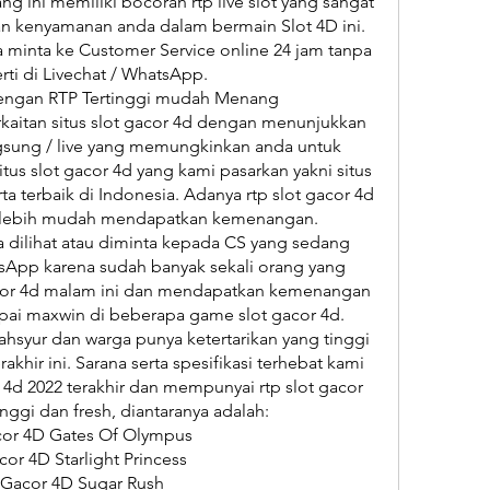
g ini memiliki bocoran rtp live slot yang sangat 
n kenyamanan anda dalam bermain Slot 4D ini. 
a minta ke Customer Service online 24 jam tanpa 
rti di Livechat / WhatsApp.
engan RTP Tertinggi mudah Menang
aitan situs slot gacor 4d dengan menunjukkan 
ngsung / live yang memungkinkan anda untuk 
tus slot gacor 4d yang kami pasarkan yakni situs 
rta terbaik di Indonesia. Adanya rtp slot gacor 4d 
 lebih mudah mendapatkan kemenangan.
sa dilihat atau diminta kepada CS yang sedang 
tsApp karena sudah banyak sekali orang yang 
cor 4d malam ini dan mendapatkan kemenangan 
pai maxwin di beberapa game slot gacor 4d.
hsyur dan warga punya ketertarikan yang tinggi 
khir ini. Sarana serta spesifikasi terhebat kami 
 4d 2022 terakhir dan mempunyai rtp slot gacor 
nggi dan fresh, diantaranya adalah:
cor 4D Gates Of Olympus
cor 4D Starlight Princess
 Gacor 4D Sugar Rush