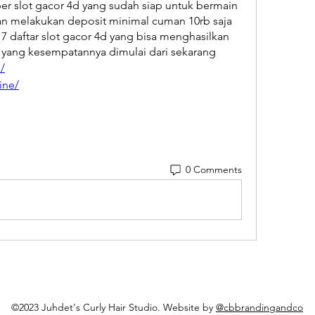
r slot gacor 4d yang sudah siap untuk bermain 
an melakukan deposit minimal cuman 10rb saja 
 daftar slot gacor 4d yang bisa menghasilkan 
 yang kesempatannya dimulai dari sekarang
p/
ine/
0 Comments
©2023 Juhdet's Curly Hair Studio. Website by
@cbbrandingandco