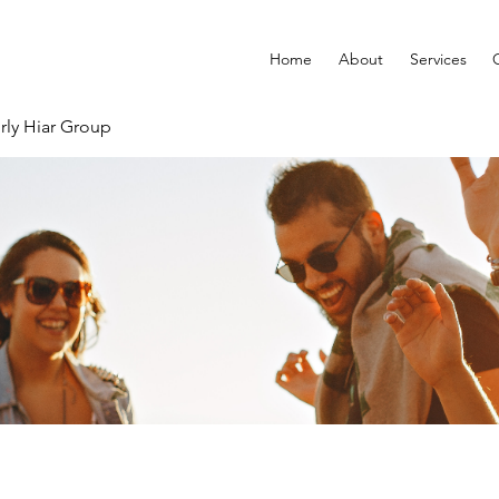
Home
About
Services
rly Hiar Group