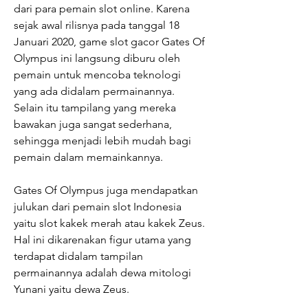
dari para pemain slot online. Karena 
sejak awal rilisnya pada tanggal 18 
Januari 2020, game slot gacor Gates Of 
Olympus ini langsung diburu oleh 
pemain untuk mencoba teknologi 
yang ada didalam permainannya. 
Selain itu tampilang yang mereka 
bawakan juga sangat sederhana, 
sehingga menjadi lebih mudah bagi 
pemain dalam memainkannya.
Gates Of Olympus juga mendapatkan 
julukan dari pemain slot Indonesia 
yaitu slot kakek merah atau kakek Zeus. 
Hal ini dikarenakan figur utama yang 
terdapat didalam tampilan 
permainannya adalah dewa mitologi 
Yunani yaitu dewa Zeus.