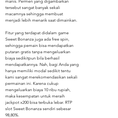
manis. Permen yang digambarkan 
tersebut sangat banyak sekali 
macamnya sehingga membuat 
menjadi lebih menarik saat dimainkan.
Fitur yang terdapat didalam game 
Sweet Bonanza juga ada free spin, 
sehingga pemain bisa mendapatkan 
putaran gratis tanpa mengeluarkan 
biaya sedikitpun bila berhasil 
mendapatkannya. Nah, bagi Anda yang 
hanya memiliki modal sedikit tentu 
kami sangat merekomendasikan sekali 
permainan ini. Karena cukup 
mengeluarkan biaya 10 ribu rupiah, 
maka kesempatan untuk meraih 
jackpot x200 bisa terbuka lebar. RTP 
slot Sweet Bonanza sendiri sebesar 
98,80%.