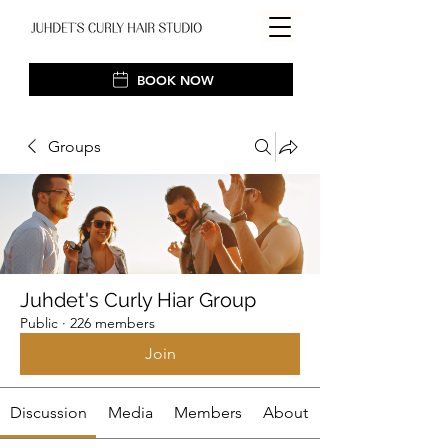
BOOK NOW
Groups
Juhdet's Curly Hiar Group
Public
·
226 members
Join
Discussion
Media
Members
About