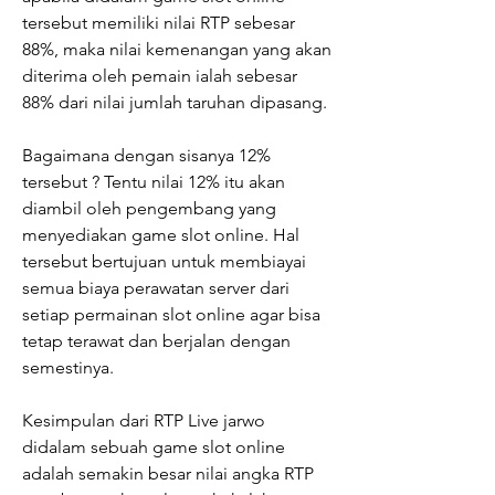
tersebut memiliki nilai RTP sebesar 
88%, maka nilai kemenangan yang akan 
diterima oleh pemain ialah sebesar 
88% dari nilai jumlah taruhan dipasang.
Bagaimana dengan sisanya 12% 
tersebut ? Tentu nilai 12% itu akan 
diambil oleh pengembang yang 
menyediakan game slot online. Hal 
tersebut bertujuan untuk membiayai 
semua biaya perawatan server dari 
setiap permainan slot online agar bisa 
tetap terawat dan berjalan dengan 
semestinya.
Kesimpulan dari RTP Live jarwo 
didalam sebuah game slot online 
adalah semakin besar nilai angka RTP 