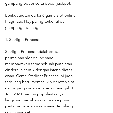
gampang bocor serta bocor jackpot.
Berikut urutan daftar 6 game slot online 
Pragmatic Play paling terkenal dan 
gampang menang :
1. Starlight Princess
Starlight Princess adalah sebuah 
permainan slot online yang 
membawakan tema sebuah putri atau 
cinderella cantik dengan istana diatas 
awan. Game Starlight Princess ini juga 
terbilang baru memasukin deretan slot 
gacor yang sudah ada sejak tanggal 20 
Juni 2020, namun popularitasnya 
langsung membawakannya ke posisi 
pertama dengan waktu yang terbilang 
cukup singkat.