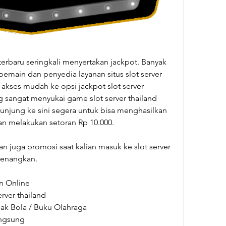
 terbaru seringkali menyertakan jackpot. Banyak 
emain dan penyedia layanan situs slot server 
 akses mudah ke opsi jackpot slot server 
ng sangat menyukai game slot server thailand 
kunjung ke sini segera untuk bisa menghasilkan 
an melakukan setoran Rp 10.000.
n juga promosi saat kalian masuk ke slot server 
menangkan.
an Online
rver thailand
ak Bola / Buku Olahraga
angsung