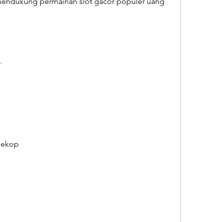
 mendukung permainan slot gacor populer uang 
.
 sekop
i