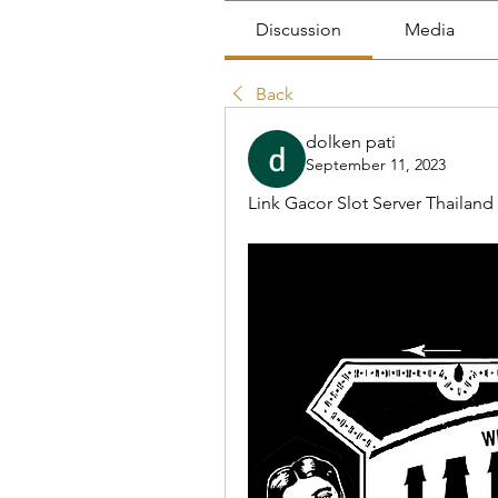
Discussion
Media
Back
dolken pati
September 11, 2023
Link Gacor Slot Server Thailand