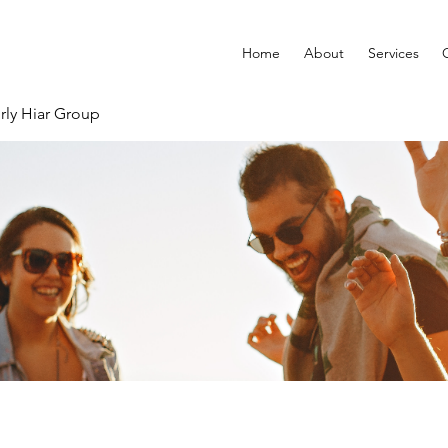
Home
About
Services
rly Hiar Group