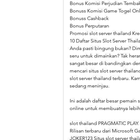
Bonus Komisi Perjudian Tembak
Bonuss Komisi Game Togel Onl
Bonuss Cashback
Bonus Perputaran
Promosi slot server thailand Kre
10 Daftar Situs Slot Server T
Anda pasti bingung bukan? Dima
seru untuk dimainkan? Tak her
sangat besar di bandingkan de
mencari situs slot server thaila
slot server thailand terbaru. Ka
sedang meninjau.
Ini adalah daftar besar pemain 
online untuk membuatnya lebi
slot thailand PRAGMATIC PLAY.
Rilisan terbaru dari Microsoft Ga
JOKER123 Situs slot server thai