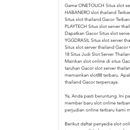
Game ONETOUCH Situs slot serv
HABANERO slot thailand Terba
Situs slot thailand Gacor Terb
PLAYTECH Situs slot server thai
Dapatkan Gacor Situs slot ser
YGGDRASIL Situs slot server tha
Situs slot server thailand Gacor
18 Situs Judi Slot Server Thaila
Mainkan slot online di situs Gaco
taruhan Gacor slot server thail
memainkan slot88 terbaru. Apal
thailand Gacor terpercaya.
Ya, Anda pasti beruntung. Ini p
member baru slot online terbar
perjudian online terbaru kami 
Berikut daftar penyedia slot onli