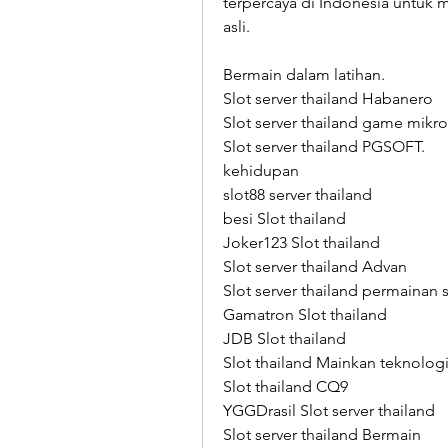
terpercaya di Indonesia untuk
asli.
Bermain dalam latihan.
Slot server thailand Habanero
Slot server thailand game mikro
Slot server thailand PGSOFT.
kehidupan
slot88 server thailand
besi Slot thailand
Joker123 Slot thailand
Slot server thailand Advan
Slot server thailand permainan
Gamatron Slot thailand
JDB Slot thailand
Slot thailand Mainkan teknolog
Slot thailand CQ9
YGGDrasil Slot server thailand
Slot server thailand Bermain