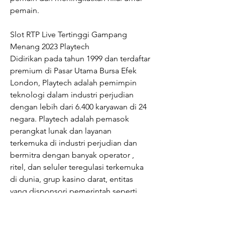
pemain.
Slot RTP Live Tertinggi Gampang 
Menang 2023 Playtech
Didirikan pada tahun 1999 dan terdaftar 
premium di Pasar Utama Bursa Efek 
London, Playtech adalah pemimpin 
teknologi dalam industri perjudian 
dengan lebih dari 6.400 karyawan di 24 
negara. Playtech adalah pemasok 
perangkat lunak dan layanan 
terkemuka di industri perjudian dan 
bermitra dengan banyak operator , 
ritel, dan seluler teregulasi terkemuka 
di dunia, grup kasino darat, entitas 
yang disponsori pemerintah seperti 
lotere, dan pendatang baru yang 
membuka operasi di pasar yang baru 