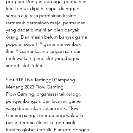
program Dengan berbagai permainan 
kecil untuk dipilih, dapat dianggap 
semua cita rasa permainan kasino, 
termasuk permainan meja, permainan 
yang dapat dimainkan oleh banyak 
orang. Dan masih belum banyak game 
populer seperti " game menembak 
ikan " Gamer kasino jangan sampai 
melewatkan game slot yang bagus 
seperti slot Joker.
Slot RTP Live Tertinggi Gampang 
Menang 2023 Flow Gaming
Flow Gaming, organisasi teknologi, 
pengembangan, dan layanan game 
yang diposisikan secara unik. Flow 
Gaming sangat mengurangi waktu ke 
pasar dengan Akses ke pemasok 
konten global terbaik. Platform dengan 