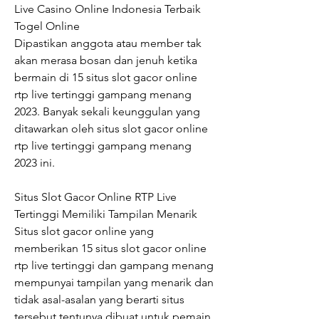
Live Casino Online Indonesia Terbaik
Togel Online
Dipastikan anggota atau member tak 
akan merasa bosan dan jenuh ketika 
bermain di 15 situs slot gacor online 
rtp live tertinggi gampang menang 
2023. Banyak sekali keunggulan yang 
ditawarkan oleh situs slot gacor online 
rtp live tertinggi gampang menang 
2023 ini.
Situs Slot Gacor Online RTP Live 
Tertinggi Memiliki Tampilan Menarik
Situs slot gacor online yang 
memberikan 15 situs slot gacor online 
rtp live tertinggi dan gampang menang 
mempunyai tampilan yang menarik dan 
tidak asal-asalan yang berarti situs 
tersebut tentunya dibuat untuk pemain 