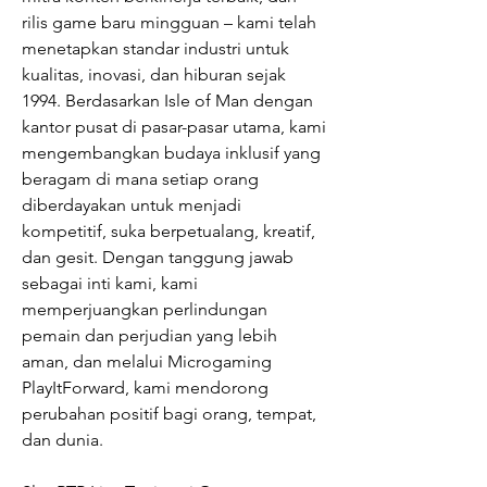
rilis game baru mingguan – kami telah 
menetapkan standar industri untuk 
kualitas, inovasi, dan hiburan sejak 
1994. Berdasarkan Isle of Man dengan 
kantor pusat di pasar-pasar utama, kami 
mengembangkan budaya inklusif yang 
beragam di mana setiap orang 
diberdayakan untuk menjadi 
kompetitif, suka berpetualang, kreatif, 
dan gesit. Dengan tanggung jawab 
sebagai inti kami, kami 
memperjuangkan perlindungan 
pemain dan perjudian yang lebih 
aman, dan melalui Microgaming 
PlayItForward, kami mendorong 
perubahan positif bagi orang, tempat, 
dan dunia.