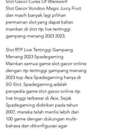
Slot Gacor Curse Of Werewolf
Slot Gacor Voodoo Magic Juicy Fruit
dan masih banyak lagi pilihan 
permainan slot yang dapat kalian 
mainkan di slot rtp live tertinggi 
gampang menang 2023 2023.
Slot RTP Live Tertinggi Gampang 
Menang 2023 Spadegaming
Mainkan semua game slot gacor online 
dengan rtp tertinggi gampang menang 
2023 top Asia Spadegaming hanya di 
SG Slot. Spadegaming adalah 
penyedia game slot gacor online rtp 
live tinggi terbesar di Asia. Sejak 
Spadegaming didirikan pada tahun 
2007, mereka telah merilis lebih dari 
100 game dengan dukungan multi-
bahasa dan dikonfigurasi agar 