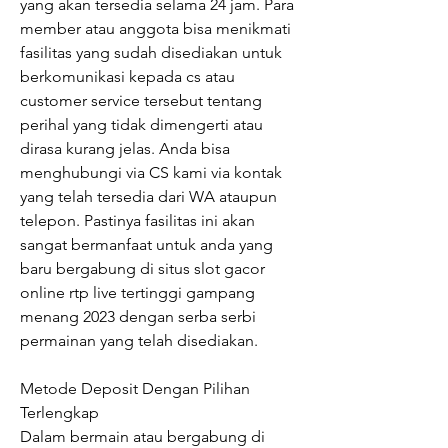
yang akan tersedia selama 24 jam. Para 
member atau anggota bisa menikmati 
fasilitas yang sudah disediakan untuk 
berkomunikasi kepada cs atau 
customer service tersebut tentang 
perihal yang tidak dimengerti atau 
dirasa kurang jelas. Anda bisa 
menghubungi via CS kami via kontak 
yang telah tersedia dari WA ataupun 
telepon. Pastinya fasilitas ini akan 
sangat bermanfaat untuk anda yang 
baru bergabung di situs slot gacor 
online rtp live tertinggi gampang 
menang 2023 dengan serba serbi 
permainan yang telah disediakan.
Metode Deposit Dengan Pilihan 
Terlengkap
Dalam bermain atau bergabung di 