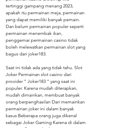
tertinggi gampang menang 2023, 
apakah itu permainan meja, permainan 
yang dapat memiliki banyak pemain. 
Dan belum permainan populer seperti 
permainan menembak ikan, 
penggemar permainan casino tidak 
boleh melewatkan permainan slot yang 
bagus dari joker183.
Saat ini tidak ada yang tidak tahu. Slot 
Joker Permainan slot casino dari 
provider " Joker183 " yang saat ini 
populer. Karena mudah diterapkan, 
mudah dimainkan, membuat banyak 
orang berpenghasilan Dari memainkan 
permainan joker ini dalam banyak 
kasus Beberapa orang juga dikenal 
sebagai Joker Gaming Karena di dalam 