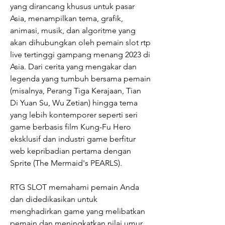
yang dirancang khusus untuk pasar 
Asia, menampilkan tema, grafik, 
animasi, musik, dan algoritme yang 
akan dihubungkan oleh pemain slot rtp 
live tertinggi gampang menang 2023 di 
Asia. Dari cerita yang mengakar dan 
legenda yang tumbuh bersama pemain 
(misalnya, Perang Tiga Kerajaan, Tian 
Di Yuan Su, Wu Zetian) hingga tema 
yang lebih kontemporer seperti seri 
game berbasis film Kung-Fu Hero 
eksklusif dan industri game berfitur 
web kepribadian pertama dengan 
Sprite (The Mermaid's PEARLS).
RTG SLOT memahami pemain Anda 
dan didedikasikan untuk 
menghadirkan game yang melibatkan 
pemain dan meningkatkan nilai umur 