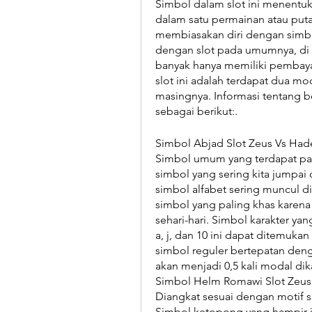
Simbol dalam slot ini menent
dalam satu permainan atau puta
membiasakan diri dengan simbo
dengan slot pada umumnya, di
banyak hanya memiliki pembayara
slot ini adalah terdapat dua m
masingnya. Informasi tentang b
sebagai berikut:.
Simbol Abjad Slot Zeus Vs Had
Simbol umum yang terdapat pad
simbol yang sering kita jumpai 
simbol alfabet sering muncul di 
simbol yang paling khas karen
sehari-hari. Simbol karakter yan
a, j, dan 10 ini dapat ditemuk
simbol reguler bertepatan denga
akan menjadi 0,5 kali modal dik
Simbol Helm Romawi Slot Zeus
Diangkat sesuai dengan motif se
Simbol ketopong yang hampir i