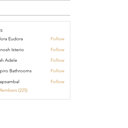
s
ora Eudora
Follow
nosh Isterio
Follow
ah Adele
Follow
piro Bathrooms
Follow
apsambal
Follow
Members (225)