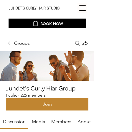
BOOK NOW
Groups
Juhdet's Curly Hiar Group
Public
·
226 members
Join
Discussion
Media
Members
About