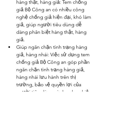
hàng thật, hàng giả: Tem chống 
giả Bộ Công an có nhiều công 
nghệ chống giả hiện đại, khó làm 
giả, giúp người tiêu dùng dễ 
dàng phân biệt hàng thật, hàng 
giả.
Giúp ngăn chặn tình trạng hàng 
giả, hàng nhái: Việc sử dụng tem 
chống giả Bộ Công an góp phần 
ngăn chặn tình trạng hàng giả, 
hàng nhái lưu hành trên thị 
trường, bảo vệ quyền lợi của 
người tiêu dùng và doanh nghiệp 
sản xuất, kinh doanh chân chính.
▶️▶️▶️ 
Tìm Hiểu Thêm Hướng dẫn sử 
dụng tem bộ công an - Dịch vụ in ấn 
Tân Hoa Mai: 
https://www.remotehub.com/portfolios
/details/huong-dan-su-dung-tem-bo-