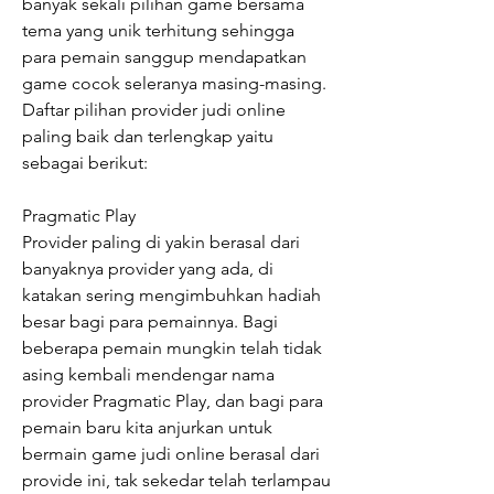
banyak sekali pilihan game bersama 
tema yang unik terhitung sehingga 
para pemain sanggup mendapatkan 
game cocok seleranya masing-masing. 
Daftar pilihan provider judi online 
paling baik dan terlengkap yaitu 
sebagai berikut:
Pragmatic Play
Provider paling di yakin berasal dari 
banyaknya provider yang ada, di 
katakan sering mengimbuhkan hadiah 
besar bagi para pemainnya. Bagi 
beberapa pemain mungkin telah tidak 
asing kembali mendengar nama 
provider Pragmatic Play, dan bagi para 
pemain baru kita anjurkan untuk 
bermain game judi online berasal dari 
provide ini, tak sekedar telah terlampau 