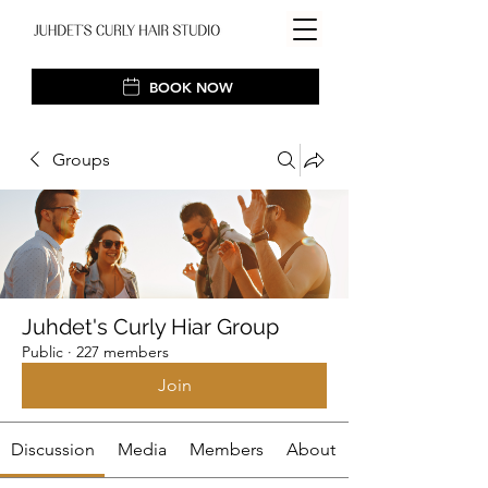
BOOK NOW
Groups
Juhdet's Curly Hiar Group
Public
·
227 members
Join
Discussion
Media
Members
About