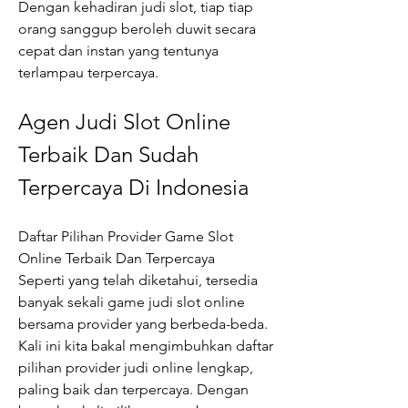
Dengan kehadiran judi slot, tiap tiap 
orang sanggup beroleh duwit secara 
cepat dan instan yang tentunya 
terlampau terpercaya.
Agen Judi Slot Online 
Terbaik Dan Sudah 
Terpercaya Di Indonesia
Daftar Pilihan Provider Game Slot 
Online Terbaik Dan Terpercaya
Seperti yang telah diketahui, tersedia 
banyak sekali game judi slot online 
bersama provider yang berbeda-beda. 
Kali ini kita bakal mengimbuhkan daftar 
pilihan provider judi online lengkap, 
paling baik dan terpercaya. Dengan 