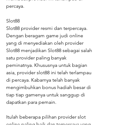
percaya.
Slot88
Slot88 provider resmi dan terpercaya. 
Dengan beragam game judi online 
yang di menyediakan oleh provider 
Slot88 menjadikan Slot88 sebagai salah 
satu provider paling banyak 
peminatnya. Khususnya untuk bagian 
asia, provider slot88 ini telah terlampau 
di percaya. Kabarnya telah banyak 
mengimbuhkan bonus hadiah besar di 
tiap tiap gamenya untuk sanggup di 
dapatkan para pemain.
Itulah beberapa pilihan provider slot 
online paling baik dan terpercaya yang 
kita rekomendasikan. Dengan 