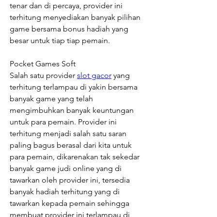
tenar dan di percaya, provider ini 
terhitung menyediakan banyak pilihan 
game bersama bonus hadiah yang 
besar untuk tiap tiap pemain.
Pocket Games Soft
Salah satu provider 
slot gacor
 yang 
terhitung terlampau di yakin bersama 
banyak game yang telah 
mengimbuhkan banyak keuntungan 
untuk para pemain. Provider ini 
terhitung menjadi salah satu saran 
paling bagus berasal dari kita untuk 
para pemain, dikarenakan tak sekedar 
banyak game judi online yang di 
tawarkan oleh provider ini, tersedia 
banyak hadiah terhitung yang di 
tawarkan kepada pemain sehingga 
membuat provider ini terlampau di 