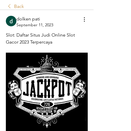
Back
dolken pati
September 11, 2023
Slot: Daftar Situs Judi Online Slot 
Gacor 2023 Terpercaya