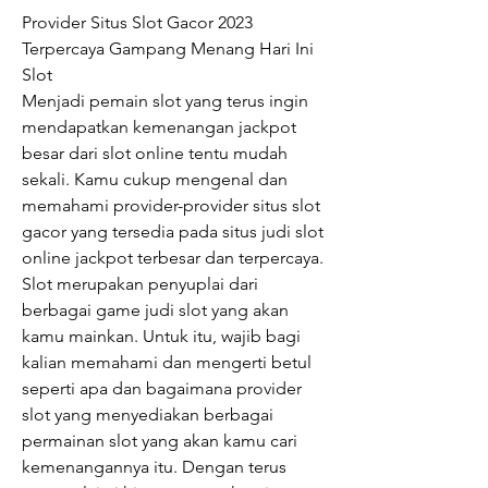
Provider Situs Slot Gacor 2023 
Terpercaya Gampang Menang Hari Ini 
Slot
Menjadi pemain slot yang terus ingin 
mendapatkan kemenangan jackpot 
besar dari slot online tentu mudah 
sekali. Kamu cukup mengenal dan 
memahami provider-provider situs slot 
gacor yang tersedia pada situs judi slot 
online jackpot terbesar dan terpercaya. 
Slot merupakan penyuplai dari 
berbagai game judi slot yang akan 
kamu mainkan. Untuk itu, wajib bagi 
kalian memahami dan mengerti betul 
seperti apa dan bagaimana provider 
slot yang menyediakan berbagai 
permainan slot yang akan kamu cari 
kemenangannya itu. Dengan terus 