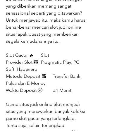
yang diberikan memang sangat 
sensasional seperti yang ditawarkan? 
Untuk menjawab itu, maka kamu harus 
benar-benar mencari slot judi online 
situs lapak pusat yang memberikan 
segala kemudahannya itu.
Slot Gacor 🔥	Slot
Provider Slot 🎰	Pragmatic Play, PG 
Soft, Habanero
Metode Deposit 🏧	Transfer Bank, 
Pulsa dan E-Money
Waktu Deposit 🕗	±1 Menit
Game situs judi online Slot menjadi 
situs yang menawarkan banyak koleksi 
game slot gacor yang terlengkap. 
Tentu saja, selain terlengkap 