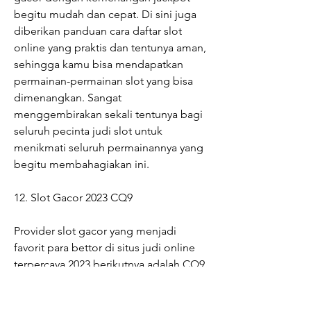
begitu mudah dan cepat. Di sini juga 
diberikan panduan cara daftar slot 
online yang praktis dan tentunya aman, 
sehingga kamu bisa mendapatkan 
permainan-permainan slot yang bisa 
dimenangkan. Sangat 
menggembirakan sekali tentunya bagi 
seluruh pecinta judi slot untuk 
menikmati seluruh permainannya yang 
begitu membahagiakan ini.
12. Slot Gacor 2023 CQ9
Provider slot gacor yang menjadi 
favorit para bettor di situs judi online 
terpercaya 2023 berikutnya adalah CQ9. 
Pasalnya, di provider ini kamu bisa 
menikmati bermacam permainan yang 