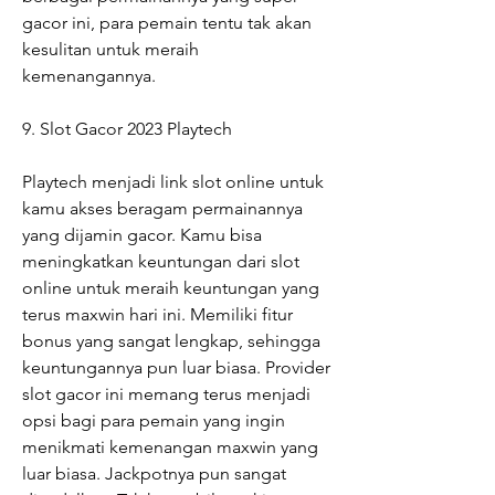
gacor ini, para pemain tentu tak akan 
kesulitan untuk meraih 
kemenangannya.
9. Slot Gacor 2023 Playtech
Playtech menjadi link slot online untuk 
kamu akses beragam permainannya 
yang dijamin gacor. Kamu bisa 
meningkatkan keuntungan dari slot 
online untuk meraih keuntungan yang 
terus maxwin hari ini. Memiliki fitur 
bonus yang sangat lengkap, sehingga 
keuntungannya pun luar biasa. Provider 
slot gacor ini memang terus menjadi 
opsi bagi para pemain yang ingin 
menikmati kemenangan maxwin yang 
luar biasa. Jackpotnya pun sangat 