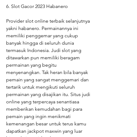
6. Slot Gacor 2023 Habanero
Provider slot online terbaik selanjutnya 
yakni habanero. Permainannya ini 
memiliki penggemar yang cukup 
banyak hingga di seluruh dunia 
termasuk Indonesia. Judi slot yang 
ditawarkan pun memiliki beragam 
permainan yang begitu 
menyenangkan. Tak heran bila banyak 
pemain yang sangat menggemari dan 
tertarik untuk mengikuti seluruh 
permainan yang disajikan itu. Situs judi 
online yang terpercaya senantiasa 
memberikan kemudahan bagi para 
pemain yang ingin menikmati 
kemenangan besar untuk terus kamu 
dapatkan jackpot maxwin yang luar 