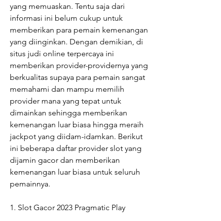
yang memuaskan. Tentu saja dari 
informasi ini belum cukup untuk 
memberikan para pemain kemenangan 
yang diinginkan. Dengan demikian, di 
situs judi online terpercaya ini 
memberikan provider-providernya yang 
berkualitas supaya para pemain sangat 
memahami dan mampu memilih 
provider mana yang tepat untuk 
dimainkan sehingga memberikan 
kemenangan luar biasa hingga meraih 
jackpot yang diidam-idamkan. Berikut 
ini beberapa daftar provider slot yang 
dijamin gacor dan memberikan 
kemenangan luar biasa untuk seluruh 
pemainnya.
1. Slot Gacor 2023 Pragmatic Play