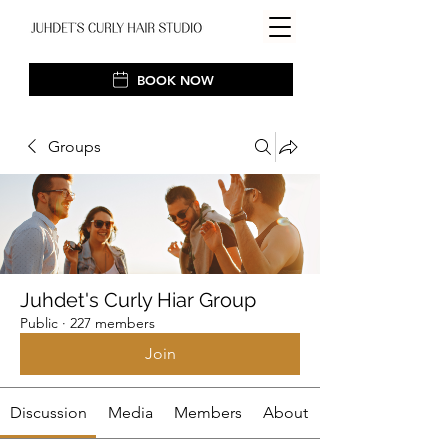
BOOK NOW
Groups
Juhdet's Curly Hiar Group
Public
·
227 members
Join
Discussion
Media
Members
About