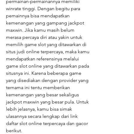
permainan-permainannya memiliki 
winrate tinggi. Dengan begitu para 
pemainnya bisa mendapatkan 
kemenangan yang gampang jackpot 
maxwin. Jika kamu masih belum 
merasa percaya diri atau yakin untuk 
memilih game slot yang ditawarkan di 
situs judi online terpercaya, maka kamu 
mendapatkan referensinya melalui 
game slot online yang ditawarkan pada 
situsnya ini. Karena beberapa game 
yang disediakan dengan provider yang 
ternama ini tentu memberikan 
kemenangan yang besar sekaligus 
jackpot maxwin yang besar pula. Untuk 
lebih jelasnya, kamu bisa simak 
ulasannya secara lengkap dari link 
daftar slot online terpercaya dan gacor 
berikut.