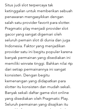
Situs judi slot terpercaya tak 
ketinggalan untuk memberikan sebuah 
penawaran mengasyikkan dengan 
salah satu provider favorit para slotter. 
Pragmatic play menjadi provider slot 
gacor yang sangat digemari oleh 
seluruh pemain slot di dunia dan juga 
Indonesia. Faktor yang menjadikan 
provider satu ini begitu populer karena 
banyak permainan yang disediakan ini 
memiliki winrate tinggi. Bahkan nilai rtp 
dari setiap permainannya ini sangat 
konsisten. Dengan begitu 
kemenangan yang didapatkan para 
slotter itu konsisten dan mudah sekali. 
Banyak sekali daftar game slot online 
yang disediakan oleh Pragmatic Play. 
Seluruh permainan yang disajikan itu 