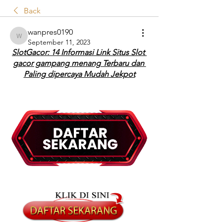
Back
wanpres0190
wanpres0190
September 11, 2023
SlotGacor: 14 Informasi Link Situs Slot 
gacor gampang menang Terbaru dan 
Paling dipercaya Mudah Jekpot