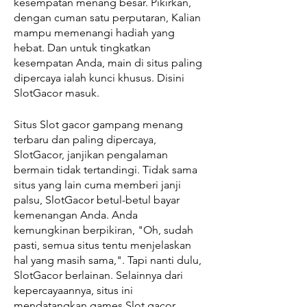
kesempatan menang besar. Pikirkan, 
dengan cuman satu perputaran, Kalian 
mampu memenangi hadiah yang 
hebat. Dan untuk tingkatkan 
kesempatan Anda, main di situs paling 
dipercaya ialah kunci khusus. Disini 
SlotGacor masuk.
Situs Slot gacor gampang menang 
terbaru dan paling dipercaya, 
SlotGacor, janjikan pengalaman 
bermain tidak tertandingi. Tidak sama 
situs yang lain cuma memberi janji 
palsu, SlotGacor betul-betul bayar 
kemenangan Anda. Anda 
kemungkinan berpikiran, "Oh, sudah 
pasti, semua situs tentu menjelaskan 
hal yang masih sama,". Tapi nanti dulu, 
SlotGacor berlainan. Selainnya dari 
kepercayaannya, situs ini 
mendatangkan games Slot gacor 