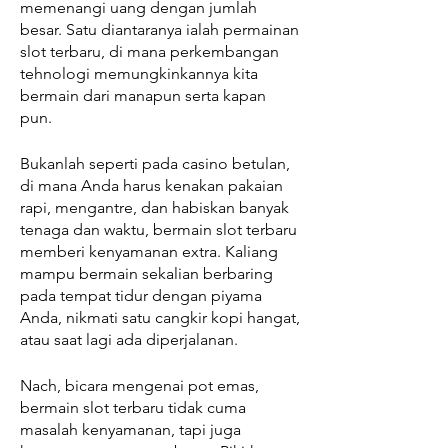
memenangi uang dengan jumlah 
besar. Satu diantaranya ialah permainan 
slot terbaru, di mana perkembangan 
tehnologi memungkinkannya kita 
bermain dari manapun serta kapan 
pun.
Bukanlah seperti pada casino betulan, 
di mana Anda harus kenakan pakaian 
rapi, mengantre, dan habiskan banyak 
tenaga dan waktu, bermain slot terbaru 
memberi kenyamanan extra. Kaliang 
mampu bermain sekalian berbaring 
pada tempat tidur dengan piyama 
Anda, nikmati satu cangkir kopi hangat, 
atau saat lagi ada diperjalanan.
Nach, bicara mengenai pot emas, 
bermain slot terbaru tidak cuma 
masalah kenyamanan, tapi juga 