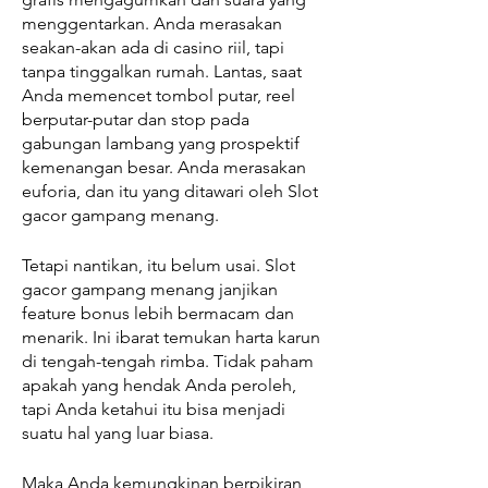
menggentarkan. Anda merasakan 
seakan-akan ada di casino riil, tapi 
tanpa tinggalkan rumah. Lantas, saat 
Anda memencet tombol putar, reel 
berputar-putar dan stop pada 
gabungan lambang yang prospektif 
kemenangan besar. Anda merasakan 
euforia, dan itu yang ditawari oleh Slot 
gacor gampang menang.
Tetapi nantikan, itu belum usai. Slot 
gacor gampang menang janjikan 
feature bonus lebih bermacam dan 
menarik. Ini ibarat temukan harta karun 
di tengah-tengah rimba. Tidak paham 
apakah yang hendak Anda peroleh, 
tapi Anda ketahui itu bisa menjadi 
suatu hal yang luar biasa.
Maka Anda kemungkinan berpikiran, 