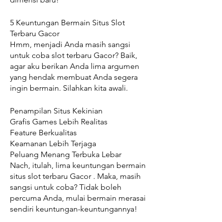
5 Keuntungan Bermain Situs Slot 
Terbaru Gacor
Hmm, menjadi Anda masih sangsi 
untuk coba slot terbaru Gacor? Baik, 
agar aku berikan Anda lima argumen 
yang hendak membuat Anda segera 
ingin bermain. Silahkan kita awali.
Penampilan Situs Kekinian
Grafis Games Lebih Realitas
Feature Berkualitas
Keamanan Lebih Terjaga
Peluang Menang Terbuka Lebar
Nach, itulah, lima keuntungan bermain 
situs slot terbaru Gacor . Maka, masih 
sangsi untuk coba? Tidak boleh 
percuma Anda, mulai bermain merasai 
sendiri keuntungan-keuntungannya!