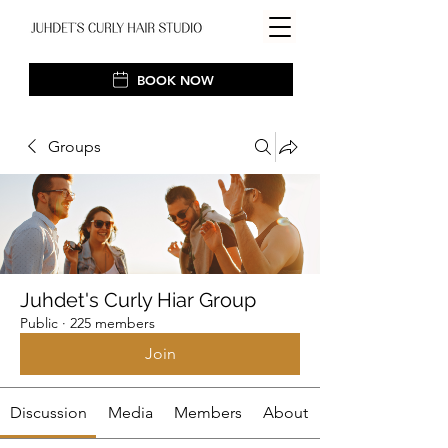
BOOK NOW
Groups
Juhdet's Curly Hiar Group
Public
·
225 members
Join
Discussion
Media
Members
About