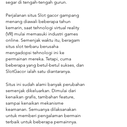
segar di tengah-tengah gurun.
Perjalanan situs Slot gacor gampang 
menang diawali beberapa tahun 
kemarin, saat tehnologi virtual reality 
(VR) mulai memasuki industri games 
online. Semenjak waktu itu, beragam 
situs slot terbaru berusaha 
mengadopsi tehnologi ini ke 
permainan mereka. Tetapi, cuma 
beberapa yang betul-betul sukses, dan 
SlotGacor ialah satu diantaranya.
Situs ini sudah alami banyak perubahan 
semenjak dikeluarkan. Dimulai dari 
kenaikan grafis, tambahan feature, 
sampai kenaikan mekanisme 
keamanan. Semuanya dilaksanakan 
untuk memberi pengalaman bermain 
terbaik untuk beberapa pemainnya.