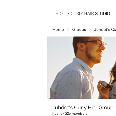
Home
Groups
Juhdet's Cu
Juhdet's Curly Hiar Group
Public
·
226 members