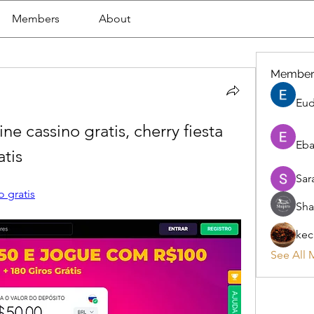
Members
About
Member
Eud
e cassino gratis, cherry fiesta 
Eba
atis
Sar
 gratis
Sha
kec
See All 