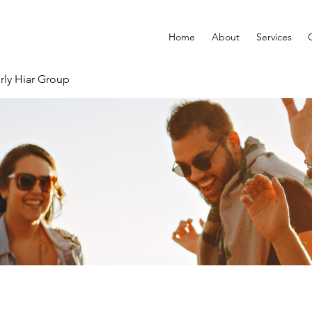
Home
About
Services
rly Hiar Group