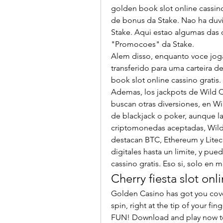
golden book slot online cassino
de bonus da Stake. Nao ha duvi
Stake. Aqui estao algumas das o
"Promocoes" da Stake.
Alem disso, enquanto voce joga
transferido para uma carteira 
book slot online cassino gratis.
Ademas, los jackpots de Wild C
buscan otras diversiones, en Wi
de blackjack o poker, aunque la 
criptomonedas aceptadas, Wild C
destacan BTC, Ethereum y Litec
digitales hasta un limite, y pued
cassino gratis. Eso si, solo en 
Cherry fiesta slot onl
Golden Casino has got you cover
spin, right at the tip of your fi
FUN! Download and play now to