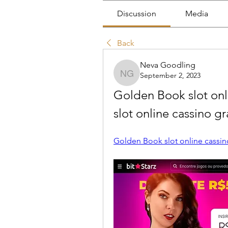
Discussion
Media
Back
Neva Goodling
September 2, 2023
Neva Goodling
Golden Book slot onlin
slot online cassino gr
Golden Book slot online cassino