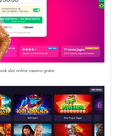
ok slot online cassino gratis