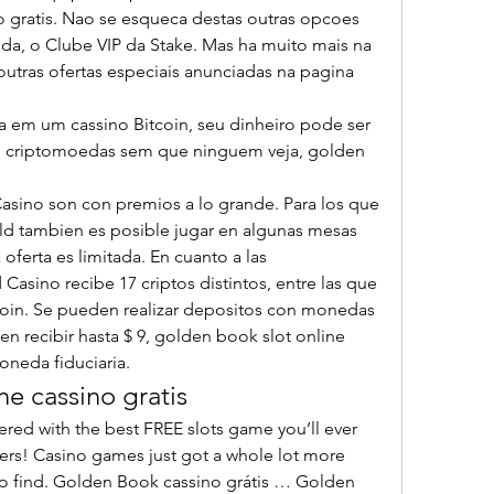
 gratis. Nao se esqueca destas outras opcoes 
da, o Clube VIP da Stake. Mas ha muito mais na 
utras ofertas especiais anunciadas na pagina 
 em um cassino Bitcoin, seu dinheiro pode ser 
de criptomoedas sem que ninguem veja, golden 
asino son con premios a lo grande. Para los que 
ld tambien es posible jugar en algunas mesas 
oferta es limitada. En cuanto a las 
asino recibe 17 criptos distintos, entre las que 
oin. Se pueden realizar depositos con monedas 
en recibir hasta $ 9, golden book slot online 
moneda fiduciaria.
ine cassino gratis
ed with the best FREE slots game you’ll ever 
ngers! Casino games just got a whole lot more 
 find. Golden Book cassino grátis … Golden 