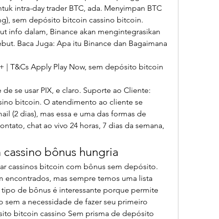
ntuk intra-day trader BTC, ada. Menyimpan BTC 
ng), sem depósito bitcoin cassino bitcoin. 
t info dalam, Binance akan mengintegrasikan 
ebut. Baca Juga: Apa itu Binance dan Bagaimana 
+ | T&Cs Apply Play Now, sem depósito bitcoin 
e se usar PIX, e claro. Suporte ao Cliente: 
sino bitcoin. O atendimento ao cliente se 
il (2 dias), mas essa e uma das formas de 
ntato, chat ao vivo 24 horas, 7 dias da semana, 
 cassino bônus hungria
ar cassinos bitcoin com bônus sem depósito. 
em encontrados, mas sempre temos uma lista 
e tipo de bônus é interessante porque permite 
 sem a necessidade de fazer seu primeiro 
to bitcoin cassino Sem prisma de depósito 