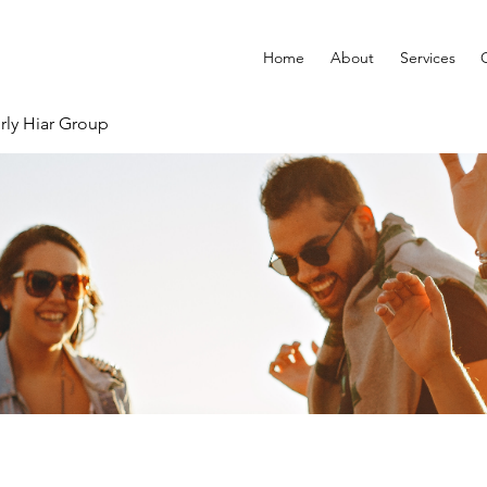
Home
About
Services
rly Hiar Group