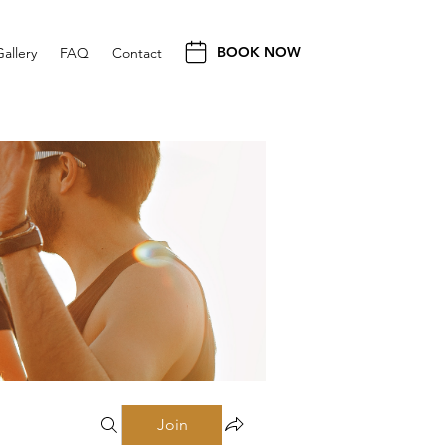
BOOK NOW
Gallery
FAQ
Contact
Join