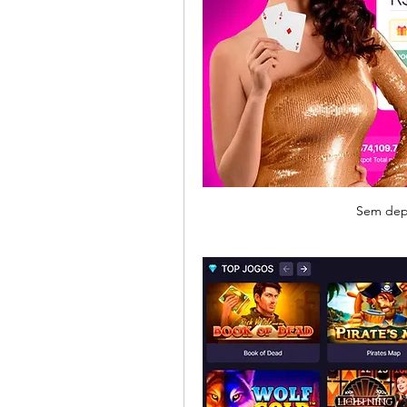
Sem depó