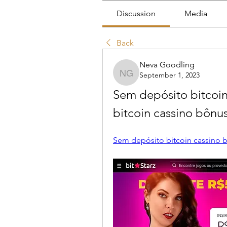
Discussion
Media
Back
Neva Goodling
September 1, 2023
Neva Goodling
Sem depósito bitcoin 
bitcoin cassino bônu
Sem depósito bitcoin cassino b